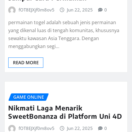
fOT8EJXjf0m8ov5
Jun 22, 2025
0
permainan togel adalah sebuah jenis permainan
yang dikenal luas di tengah komunitas, khususnya
sewaktu kawasan Asia Tenggara. Dengan
menggabungkan segi…
READ MORE
GAME ONLINE
Nikmati Laga Menarik
SweetBonanza di Platform Uni 4D
fOT8EJXjf0m8ov5
Jun 22, 2025
0