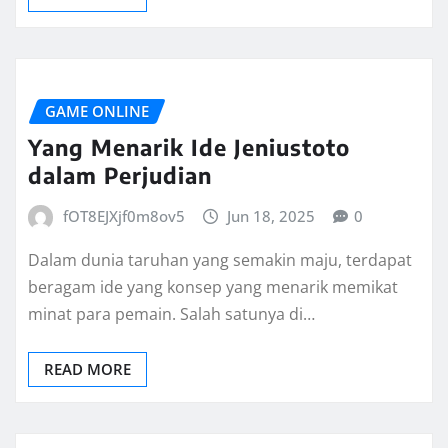
GAME ONLINE
Yang Menarik Ide Jeniustoto
dalam Perjudian
fOT8EJXjf0m8ov5
Jun 18, 2025
0
Dalam dunia taruhan yang semakin maju, terdapat
beragam ide yang konsep yang menarik memikat
minat para pemain. Salah satunya di…
READ MORE