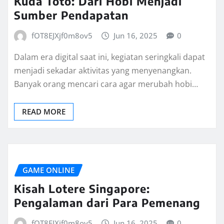
Kuda Toto: Dari Hobi Menjadi
Sumber Pendapatan
fOT8EJXjf0m8ov5
Jun 16, 2025
0
Dalam era digital saat ini, kegiatan seringkali dapat
menjadi sekadar aktivitas yang menyenangkan.
Banyak orang mencari cara agar merubah hobi…
READ MORE
GAME ONLINE
Kisah Lotere Singapore:
Pengalaman dari Para Pemenang
fOT8EJXjf0m8ov5
Jun 16, 2025
0