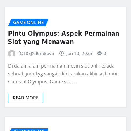
GAME ONLINE
Pintu Olympus: Aspek Permainan
Slot yang Menawan
fOT8EJXjf0m8ov5
Jun 10, 2025
0
Di dalam alam permainan mesin slot online, ada
sebuah judul yg sangat dibicarakan akhir-akhir ini:
Gates of Olympus. Game slot…
READ MORE