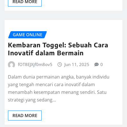
READ MORE
GAME ONLINE
Kembaran Toggel: Sebuah Cara
Inovatif dalam Bermain
fOT8EJXjf0m8ov5
Jun 11, 2025
0
Dalam dunia permainan angka, banyak individu
yang tengah mencari cara inovatif dalam
menambah kesempatan menang sendiri. Satu
strategi yang sedang…
READ MORE