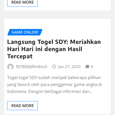
READ MORE
GAME ONLINE
Langsung Togel SDY: Meriahkan
Hari Hari ini dengan Hasil
Tercepat
fOT8EJXjf0m8ov5
Jun 27, 2025
0
Togel togel SDY sudah menjadi beberapa pilihan
yang favorit oleh para penggemar game angka di
Indonesia. Dengan berbagai informasi dan…
READ MORE