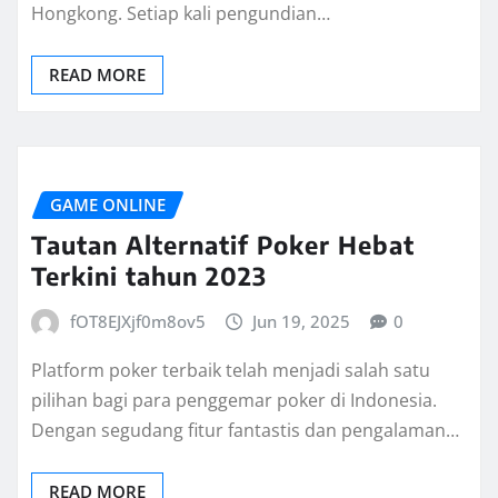
Hongkong. Setiap kali pengundian…
READ MORE
GAME ONLINE
Tautan Alternatif Poker Hebat
Terkini tahun 2023
fOT8EJXjf0m8ov5
Jun 19, 2025
0
Platform poker terbaik telah menjadi salah satu
pilihan bagi para penggemar poker di Indonesia.
Dengan segudang fitur fantastis dan pengalaman…
READ MORE