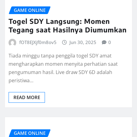
GAME ONLINE
Togel SDY Langsung: Momen
Tegang saat Hasilnya Diumumkan
fOT8EJXjf0m8ov5
Jun 30, 2025
0
Tiada minggu tanpa penggila togel SDY amat
mengharapkan momen menyita perhatian saat
pengumuman hasil. Live draw SDY 6D adalah
peristiwa…
READ MORE
GAME ONLINE