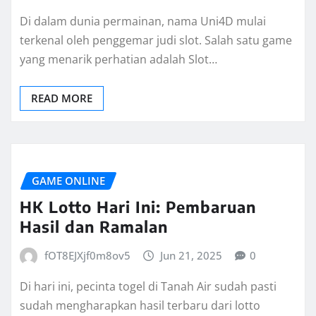
Di dalam dunia permainan, nama Uni4D mulai
terkenal oleh penggemar judi slot. Salah satu game
yang menarik perhatian adalah Slot…
READ MORE
GAME ONLINE
HK Lotto Hari Ini: Pembaruan
Hasil dan Ramalan
fOT8EJXjf0m8ov5
Jun 21, 2025
0
Di hari ini, pecinta togel di Tanah Air sudah pasti
sudah mengharapkan hasil terbaru dari lotto