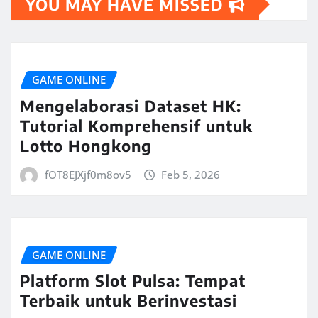
YOU MAY HAVE MISSED
GAME ONLINE
Mengelaborasi Dataset HK:
Tutorial Komprehensif untuk
Lotto Hongkong
fOT8EJXjf0m8ov5
Feb 5, 2026
GAME ONLINE
Platform Slot Pulsa: Tempat
Terbaik untuk Berinvestasi