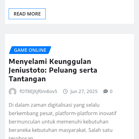
READ MORE
GAME ONLINE
Menyelami Keunggulan
Jeniustoto: Peluang serta
Tantangan
fOT8EJXjf0m8ov5
Jun 27, 2025
0
Di dalam zaman digitalisasi yang selalu
berkembang pesat, platform-platform inovatif
bermunculan untuk memenuhi kebutuhan
beraneka kebutuhan masyarakat. Salah satu
terobosan…