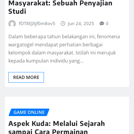
Masyarakat: Sebuah Penyajian
Studi
fOT8EJXjf0m8ov5
Jun 24, 2025
0
Dalam beberapa tahun belakangan ini, fenomena
wargatogel mendapat perhatian berbagai
kelompok dalam masyarakat. Istilah ini merujuk
kepada kumpulan individu yang…
READ MORE
GAME ONLINE
Aspek Kuda: Melalui Sejarah
sampai Cara Permainan