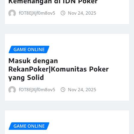
Kemenangan di IDN Poker
fOT8EJXjf0m8ov5
Nov 24, 2025
GAME ONLINE
Masuk dengan
RekanPoker|Komunitas Poker
yang Solid
fOT8EJXjf0m8ov5
Nov 24, 2025
GAME ONLINE