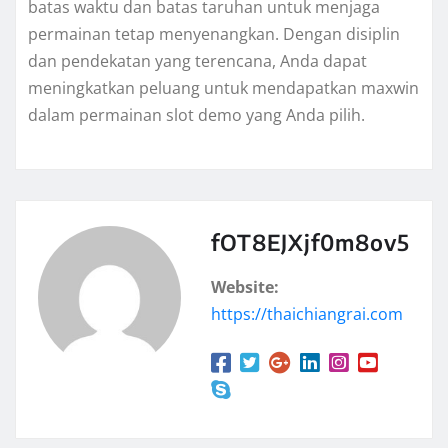
batas waktu dan batas taruhan untuk menjaga
permainan tetap menyenangkan. Dengan disiplin
dan pendekatan yang terencana, Anda dapat
meningkatkan peluang untuk mendapatkan maxwin
dalam permainan slot demo yang Anda pilih.
fOT8EJXjf0m8ov5
Website:
https://thaichiangrai.com