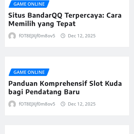
GAME ONLINE
Situs BandarQQ Terpercaya: Cara
Memilih yang Tepat
fOT8EJXjf0m8ov5
Dec 12, 2025
GAME ONLINE
Panduan Komprehensif Slot Kuda
bagi Pendatang Baru
fOT8EJXjf0m8ov5
Dec 12, 2025