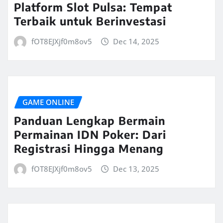
Platform Slot Pulsa: Tempat
Terbaik untuk Berinvestasi
fOT8EJXjf0m8ov5
Dec 14, 2025
GAME ONLINE
Panduan Lengkap Bermain
Permainan IDN Poker: Dari
Registrasi Hingga Menang
fOT8EJXjf0m8ov5
Dec 13, 2025