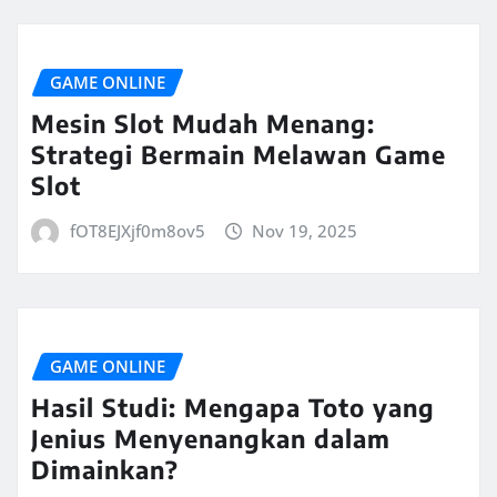
GAME ONLINE
Mesin Slot Mudah Menang:
Strategi Bermain Melawan Game
Slot
fOT8EJXjf0m8ov5
Nov 19, 2025
GAME ONLINE
Hasil Studi: Mengapa Toto yang
Jenius Menyenangkan dalam
Dimainkan?