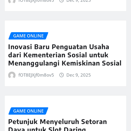
GAME ONLINE
Inovasi Baru Penguatan Usaha
dari Kementerian Sosial untuk
Menanggulangi Kemiskinan Sosial
fOT8EJXjf0m8ov5
Dec 9, 2025
GAME ONLINE
Petunjuk Menyeluruh Setoran
Daya untuk Slot Daring