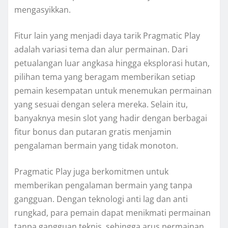
mengasyikkan.
Fitur lain yang menjadi daya tarik Pragmatic Play
adalah variasi tema dan alur permainan. Dari
petualangan luar angkasa hingga eksplorasi hutan,
pilihan tema yang beragam memberikan setiap
pemain kesempatan untuk menemukan permainan
yang sesuai dengan selera mereka. Selain itu,
banyaknya mesin slot yang hadir dengan berbagai
fitur bonus dan putaran gratis menjamin
pengalaman bermain yang tidak monoton.
Pragmatic Play juga berkomitmen untuk
memberikan pengalaman bermain yang tanpa
gangguan. Dengan teknologi anti lag dan anti
rungkad, para pemain dapat menikmati permainan
tanpa gangguan teknis, sehingga arus permainan