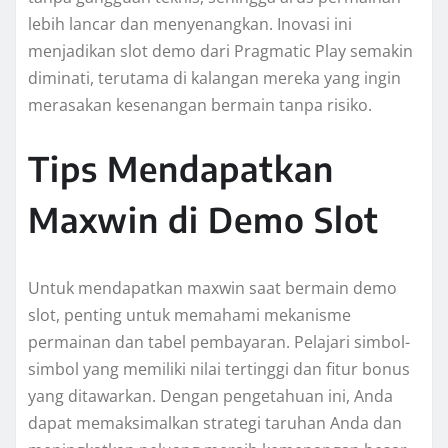
lebih lancar dan menyenangkan. Inovasi ini
menjadikan slot demo dari Pragmatic Play semakin
diminati, terutama di kalangan mereka yang ingin
merasakan kesenangan bermain tanpa risiko.
Tips Mendapatkan
Maxwin di Demo Slot
Untuk mendapatkan maxwin saat bermain demo
slot, penting untuk memahami mekanisme
permainan dan tabel pembayaran. Pelajari simbol-
simbol yang memiliki nilai tertinggi dan fitur bonus
yang ditawarkan. Dengan pengetahuan ini, Anda
dapat memaksimalkan strategi taruhan Anda dan