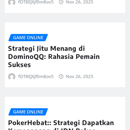
fOT8EJXjf0m8ov5
Nov 26, 2025
GAME ONLINE
Strategi Jitu Menang di
DominoQQ: Rahasia Pemain
Sukses
fOT8EJXjf0m8ov5
Nov 26, 2025
GAME ONLINE
PokerHebat:: Strategi Dapatkan