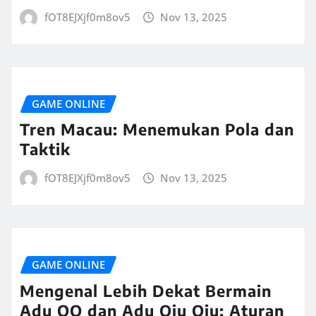
fOT8EJXjf0m8ov5
Nov 13, 2025
GAME ONLINE
Tren Macau: Menemukan Pola dan
Taktik
fOT8EJXjf0m8ov5
Nov 13, 2025
GAME ONLINE
Mengenal Lebih Dekat Bermain
Adu QQ dan Adu Qiu Qiu: Aturan