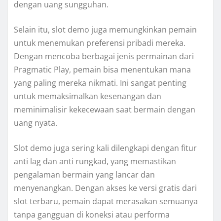
dengan uang sungguhan.
Selain itu, slot demo juga memungkinkan pemain
untuk menemukan preferensi pribadi mereka.
Dengan mencoba berbagai jenis permainan dari
Pragmatic Play, pemain bisa menentukan mana
yang paling mereka nikmati. Ini sangat penting
untuk memaksimalkan kesenangan dan
meminimalisir kekecewaan saat bermain dengan
uang nyata.
Slot demo juga sering kali dilengkapi dengan fitur
anti lag dan anti rungkad, yang memastikan
pengalaman bermain yang lancar dan
menyenangkan. Dengan akses ke versi gratis dari
slot terbaru, pemain dapat merasakan semuanya
tanpa gangguan di koneksi atau performa