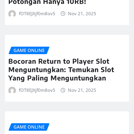
Potongan Hanya 10RB!
fOT8EJXjf0m8ov5
Nov 21, 2025
GAME ONLINE
Bocoran Return to Player Slot
Menguntungkan: Temukan Slot
Yang Paling Menguntungkan
fOT8EJXjf0m8ov5
Nov 21, 2025
GAME ONLINE