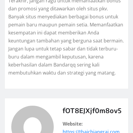
Terakhir, jangan ragu untuk memanfaatkan bonus
dan promosi yang ditawarkan oleh situs pkv.
Banyak situs menyediakan berbagai bonus untuk
pemain baru maupun pemain setia. Memanfaatkan
kesempatan ini dapat memberikan Anda
keuntungan tambahan yang berguna saat bermain.
Jangan lupa untuk tetap sabar dan tidak terburu-
buru dalam mengambil keputusan, karena
keberhasilan dalam Bandarqq sering kali
membutuhkan waktu dan strategi yang matang.
fOT8EJXjf0m8ov5
Website:
https://thaichiangrai.com