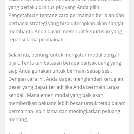
yang berlaku di situs pkv yang Anda pilih.
Pengetahuan tentang cara permainan berjalan dan
berbagai strategi yang bisa diterapkan akan sangat
membantu Anda dalam membuat keputusan yang
tepat selama permainan.
Selain itu, penting untuk mengatur modal dengan
bijak. Tentukan batasan berapa banyak uang yang
siap Anda gunakan untuk bermain setiap sesi.
Dengan cara ini, Anda dapat menghindari kerugian
besar yang dapat terjadi jika Anda bermain tanpa
kendali. Manajemen modal yang baik akan
memberikan peluang lebih besar untuk tetap dalam
permainan lebih lama dan meningkatkan peluang
menang.