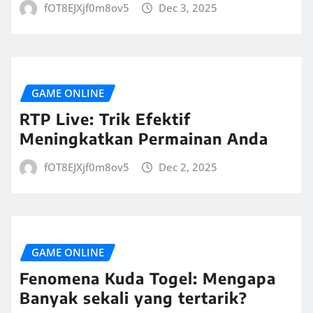
fOT8EJXjf0m8ov5
Dec 3, 2025
GAME ONLINE
RTP Live: Trik Efektif
Meningkatkan Permainan Anda
fOT8EJXjf0m8ov5
Dec 2, 2025
GAME ONLINE
Fenomena Kuda Togel: Mengapa
Banyak sekali yang tertarik?