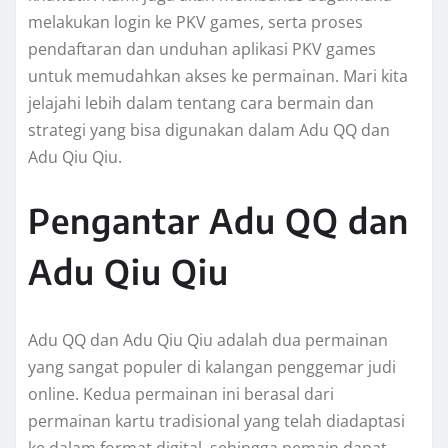
melakukan login ke PKV games, serta proses
pendaftaran dan unduhan aplikasi PKV games
untuk memudahkan akses ke permainan. Mari kita
jelajahi lebih dalam tentang cara bermain dan
strategi yang bisa digunakan dalam Adu QQ dan
Adu Qiu Qiu.
Pengantar Adu QQ dan
Adu Qiu Qiu
Adu QQ dan Adu Qiu Qiu adalah dua permainan
yang sangat populer di kalangan penggemar judi
online. Kedua permainan ini berasal dari
permainan kartu tradisional yang telah diadaptasi
ke dalam format digital, sehingga pemain dapat