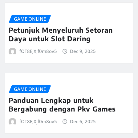
GAME ONLINE
Petunjuk Menyeluruh Setoran
Daya untuk Slot Daring
fOT8EJXjf0m8ov5
Dec 9, 2025
GAME ONLINE
Panduan Lengkap untuk
Bergabung dengan Pkv Games
fOT8EJXjf0m8ov5
Dec 6, 2025