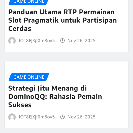
GAME ONLINE
Panduan Utama RTP Permainan
Slot Pragmatik untuk Partisipan
Cerdas
fOT8EJXjf0m8ov5
Nov 26, 2025
GAME ONLINE
Strategi Jitu Menang di
DominoQQ: Rahasia Pemain
Sukses
fOT8EJXjf0m8ov5
Nov 26, 2025