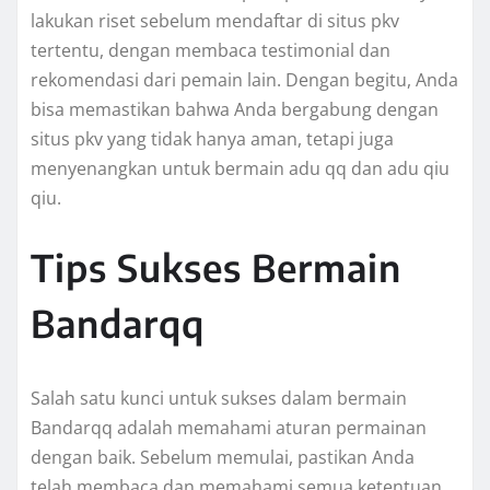
lakukan riset sebelum mendaftar di situs pkv
tertentu, dengan membaca testimonial dan
rekomendasi dari pemain lain. Dengan begitu, Anda
bisa memastikan bahwa Anda bergabung dengan
situs pkv yang tidak hanya aman, tetapi juga
menyenangkan untuk bermain adu qq dan adu qiu
qiu.
Tips Sukses Bermain
Bandarqq
Salah satu kunci untuk sukses dalam bermain
Bandarqq adalah memahami aturan permainan
dengan baik. Sebelum memulai, pastikan Anda
telah membaca dan memahami semua ketentuan