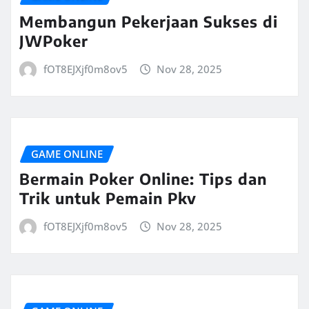
Membangun Pekerjaan Sukses di
JWPoker
fOT8EJXjf0m8ov5
Nov 28, 2025
GAME ONLINE
Bermain Poker Online: Tips dan
Trik untuk Pemain Pkv
fOT8EJXjf0m8ov5
Nov 28, 2025