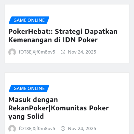
GAME ONLINE
PokerHebat:: Strategi Dapatkan
Kemenangan di IDN Poker
fOT8EJXjf0m8ov5
Nov 24, 2025
GAME ONLINE
Masuk dengan
RekanPoker|Komunitas Poker
yang Solid
fOT8EJXjf0m8ov5
Nov 24, 2025