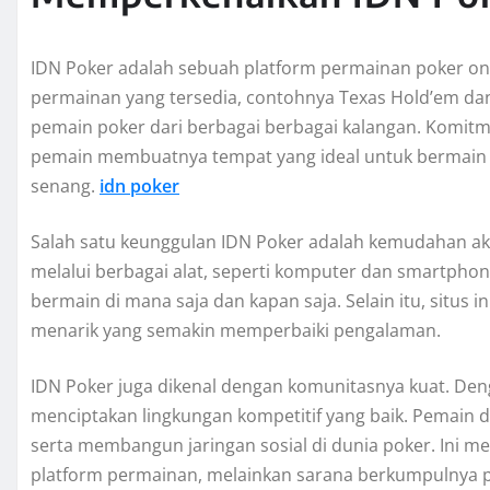
IDN Poker adalah sebuah platform permainan poker onli
permainan yang tersedia, contohnya Texas Hold’em da
pemain poker dari berbagai berbagai kalangan. Komi
pemain membuatnya tempat yang ideal untuk bermain 
senang.
idn poker
Salah satu keunggulan IDN Poker adalah kemudahan ak
melalui berbagai alat, seperti komputer dan smartphone
bermain di mana saja dan kapan saja. Selain itu, situ
menarik yang semakin memperbaiki pengalaman.
IDN Poker juga dikenal dengan komunitasnya kuat. Den
menciptakan lingkungan kompetitif yang baik. Pemain da
serta membangun jaringan sosial di dunia poker. Ini m
platform permainan, melainkan sarana berkumpulnya p