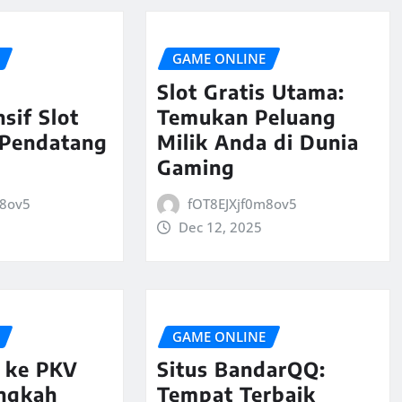
GAME ONLINE
Slot Gratis Utama:
sif Slot
Temukan Peluang
 Pendatang
Milik Anda di Dunia
Gaming
m8ov5
fOT8EJXjf0m8ov5
Dec 12, 2025
GAME ONLINE
n ke PKV
Situs BandarQQ:
ngkah
Tempat Terbaik