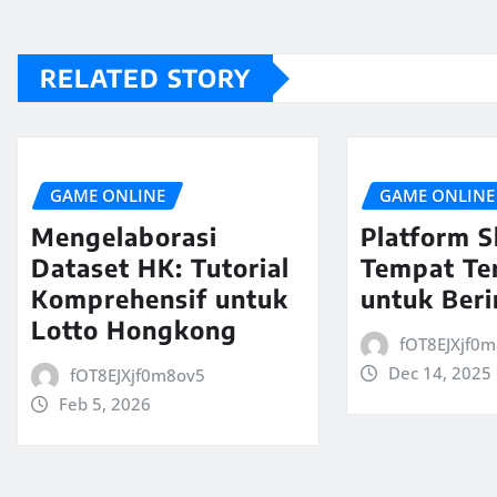
RELATED STORY
GAME ONLINE
GAME ONLINE
Mengelaborasi
Platform S
Dataset HK: Tutorial
Tempat Te
Komprehensif untuk
untuk Beri
Lotto Hongkong
fOT8EJXjf0
Dec 14, 2025
fOT8EJXjf0m8ov5
Feb 5, 2026