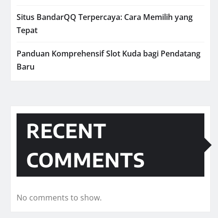
Situs BandarQQ Terpercaya: Cara Memilih yang
Tepat
Panduan Komprehensif Slot Kuda bagi Pendatang
Baru
RECENT
COMMENTS
No comments to show.