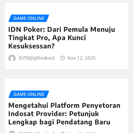
GAME ONLINE
IDN Poker: Dari Pemula Menuju
Tingkat Pro, Apa Kunci
Kesuksessan?
fOT8EJXjf0m8ov5
Nov 12, 2025
GAME ONLINE
Mengetahui Platform Penyetoran
Indosat Provider: Petunjuk
Lengkap bagi Pendatang Baru