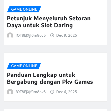
GAME ONLINE
Petunjuk Menyeluruh Setoran
Daya untuk Slot Daring
fOT8EJXjf0m8ov5
Dec 9, 2025
GAME ONLINE
Panduan Lengkap untuk
Bergabung dengan Pkv Games
fOT8EJXjf0m8ov5
Dec 6, 2025