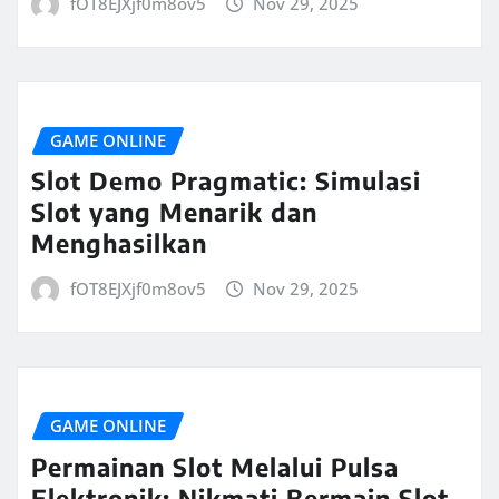
fOT8EJXjf0m8ov5
Nov 29, 2025
GAME ONLINE
Slot Demo Pragmatic: Simulasi
Slot yang Menarik dan
Menghasilkan
fOT8EJXjf0m8ov5
Nov 29, 2025
GAME ONLINE
Permainan Slot Melalui Pulsa
Elektronik: Nikmati Bermain Slot