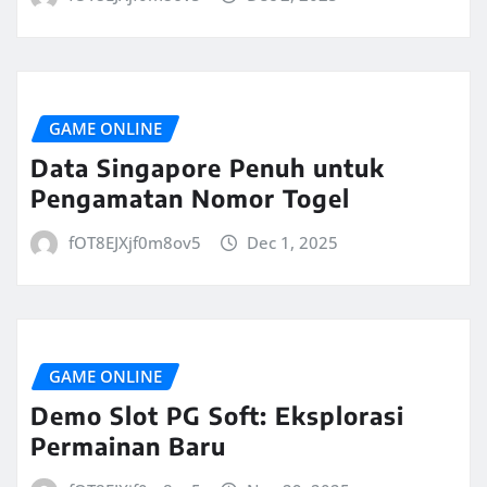
GAME ONLINE
Data Singapore Penuh untuk
Pengamatan Nomor Togel
fOT8EJXjf0m8ov5
Dec 1, 2025
GAME ONLINE
Demo Slot PG Soft: Eksplorasi
Permainan Baru