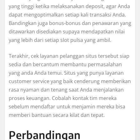
yang tinggi ketika melaksanakan deposit, agar Anda
dapat mengoptimalkan setiap kali transaksi Anda.
Bandingkan juga bonus-bonus dan penawaran yang
ditawarkan disediakan supaya mendapatkan nilai
yang lebih dari setiap slot pulsa yang ambil.
Terakhir, cek layanan pelanggan situs tersebut siap
sedia dan bercantum membantu permasalahan
yang anda Anda temui. Situs yang punya layanan
customer service yang baik cenderung memberikan
rasa nyaman dan tenang saat Anda menjalankan
proses keuangan. Cobalah kontak tim mereka
sebelum mendaftar untuk menjamin mereka bisa
memberi bantuan secara kilat dan tepat.
Perbandingan