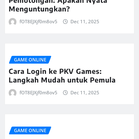
Pemotongan: Apakah Nyata
Menguntungkan?
fOT8EJXjf0m8ov5
Dec 11, 2025
GAME ONLINE
Cara Login ke PKV Games:
Langkah Mudah untuk Pemula
fOT8EJXjf0m8ov5
Dec 11, 2025
GAME ONLINE