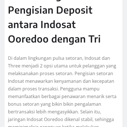
Pengisian Deposit
antara Indosat
Ooredoo dengan Tri
Di dalam lingkungan pulsa setoran, Indosat dan
Three menjadi 2 opsi utama untuk pelanggan yang
melaksanakan proses setoran. Pengisian setoran
Indosat menawarkan kenyamanan dan kecepatan
dalam proses transaksi. Pengguna mampu
memanfaatkan berbagai penawaran menarik serta
bonus setoran yang bikin bikin pengalaman
bertransaksi lebih mengasyikkan. Selain itu,
jaringan Indosat Ooredoo dikenal stabil, sehingga
meminimalisir gangguan ketika melakukan