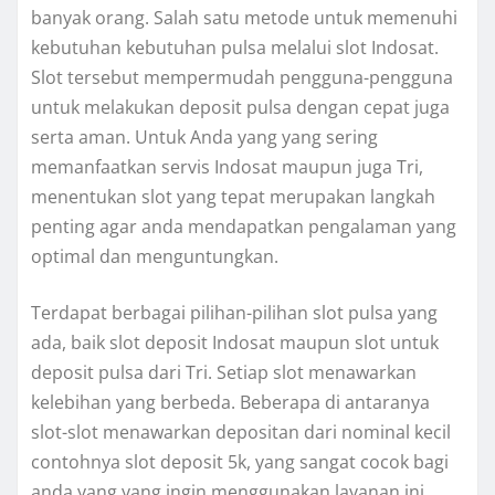
banyak orang. Salah satu metode untuk memenuhi
kebutuhan kebutuhan pulsa melalui slot Indosat.
Slot tersebut mempermudah pengguna-pengguna
untuk melakukan deposit pulsa dengan cepat juga
serta aman. Untuk Anda yang yang sering
memanfaatkan servis Indosat maupun juga Tri,
menentukan slot yang tepat merupakan langkah
penting agar anda mendapatkan pengalaman yang
optimal dan menguntungkan.
Terdapat berbagai pilihan-pilihan slot pulsa yang
ada, baik slot deposit Indosat maupun slot untuk
deposit pulsa dari Tri. Setiap slot menawarkan
kelebihan yang berbeda. Beberapa di antaranya
slot-slot menawarkan depositan dari nominal kecil
contohnya slot deposit 5k, yang sangat cocok bagi
anda yang yang ingin menggunakan layanan ini