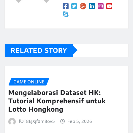
RELATED STORY
GAME ONLINE
Mengelaborasi Dataset HK:
Tutorial Komprehensif untuk
Lotto Hongkong
fOT8EJXjf0m8ov5
Feb 5, 2026