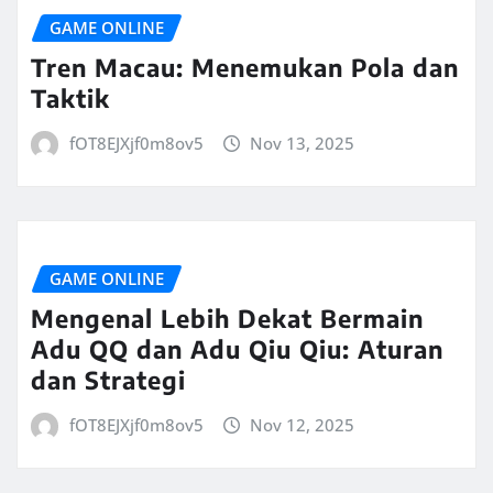
GAME ONLINE
Tren Macau: Menemukan Pola dan
Taktik
fOT8EJXjf0m8ov5
Nov 13, 2025
GAME ONLINE
Mengenal Lebih Dekat Bermain
Adu QQ dan Adu Qiu Qiu: Aturan
dan Strategi
fOT8EJXjf0m8ov5
Nov 12, 2025