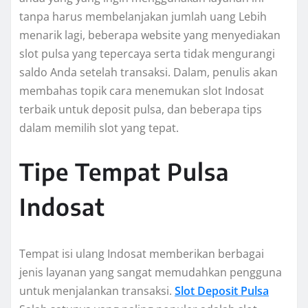
tanpa harus membelanjakan jumlah uang Lebih
menarik lagi, beberapa website yang menyediakan
slot pulsa yang tepercaya serta tidak mengurangi
saldo Anda setelah transaksi. Dalam, penulis akan
membahas topik cara menemukan slot Indosat
terbaik untuk deposit pulsa, dan beberapa tips
dalam memilih slot yang tepat.
Tipe Tempat Pulsa
Indosat
Tempat isi ulang Indosat memberikan berbagai
jenis layanan yang sangat memudahkan pengguna
untuk menjalankan transaksi.
Slot Deposit Pulsa