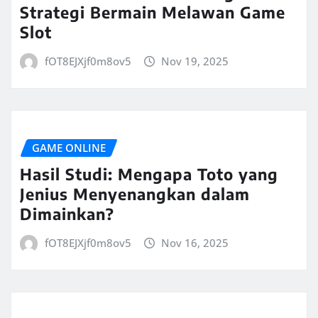
Strategi Bermain Melawan Game
Slot
fOT8EJXjf0m8ov5
Nov 19, 2025
GAME ONLINE
Hasil Studi: Mengapa Toto yang
Jenius Menyenangkan dalam
Dimainkan?
fOT8EJXjf0m8ov5
Nov 16, 2025