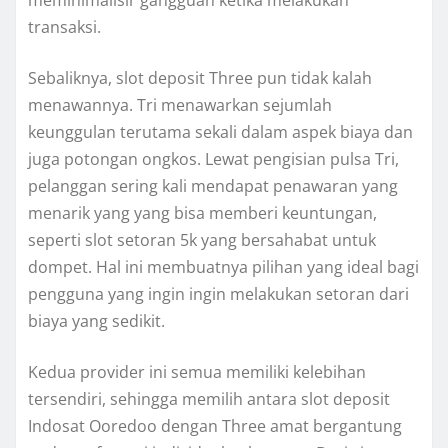
transaksi.
Sebaliknya, slot deposit Three pun tidak kalah
menawannya. Tri menawarkan sejumlah
keunggulan terutama sekali dalam aspek biaya dan
juga potongan ongkos. Lewat pengisian pulsa Tri,
pelanggan sering kali mendapat penawaran yang
menarik yang yang bisa memberi keuntungan,
seperti slot setoran 5k yang bersahabat untuk
dompet. Hal ini membuatnya pilihan yang ideal bagi
pengguna yang ingin ingin melakukan setoran dari
biaya yang sedikit.
Kedua provider ini semua memiliki kelebihan
tersendiri, sehingga memilih antara slot deposit
Indosat Ooredoo dengan Three amat bergantung