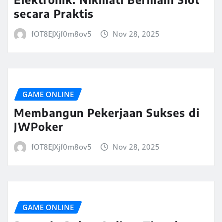
secara Praktis
fOT8EJXjf0m8ov5
Nov 28, 2025
GAME ONLINE
Membangun Pekerjaan Sukses di
JWPoker
fOT8EJXjf0m8ov5
Nov 28, 2025
GAME ONLINE