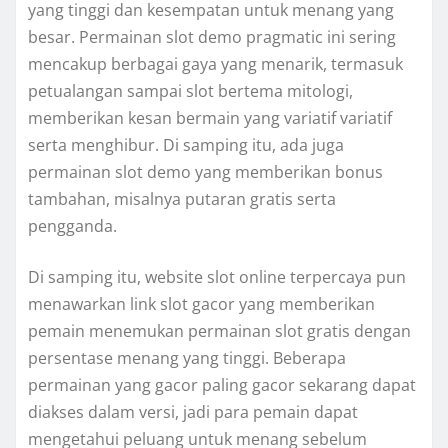
yang tinggi dan kesempatan untuk menang yang
besar. Permainan slot demo pragmatic ini sering
mencakup berbagai gaya yang menarik, termasuk
petualangan sampai slot bertema mitologi,
memberikan kesan bermain yang variatif variatif
serta menghibur. Di samping itu, ada juga
permainan slot demo yang memberikan bonus
tambahan, misalnya putaran gratis serta
pengganda.
Di samping itu, website slot online terpercaya pun
menawarkan link slot gacor yang memberikan
pemain menemukan permainan slot gratis dengan
persentase menang yang tinggi. Beberapa
permainan yang gacor paling gacor sekarang dapat
diakses dalam versi, jadi para pemain dapat
mengetahui peluang untuk menang sebelum