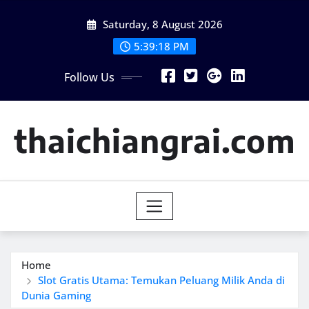
Skip
Saturday, 8 August 2026
to
content
5:39:19 PM
Follow Us
thaichiangrai.com
Home
Slot Gratis Utama: Temukan Peluang Milik Anda di
Dunia Gaming