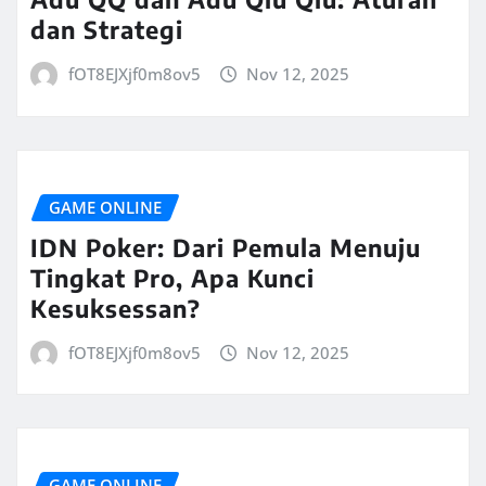
dan Strategi
fOT8EJXjf0m8ov5
Nov 12, 2025
GAME ONLINE
IDN Poker: Dari Pemula Menuju
Tingkat Pro, Apa Kunci
Kesuksessan?
fOT8EJXjf0m8ov5
Nov 12, 2025
GAME ONLINE