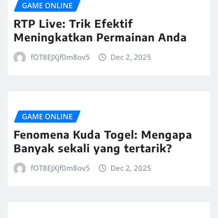
GAME ONLINE
RTP Live: Trik Efektif
Meningkatkan Permainan Anda
fOT8EJXjf0m8ov5
Dec 2, 2025
GAME ONLINE
Fenomena Kuda Togel: Mengapa
Banyak sekali yang tertarik?
fOT8EJXjf0m8ov5
Dec 2, 2025