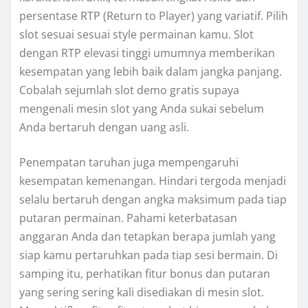
persentase RTP (Return to Player) yang variatif. Pilih
slot sesuai sesuai style permainan kamu. Slot
dengan RTP elevasi tinggi umumnya memberikan
kesempatan yang lebih baik dalam jangka panjang.
Cobalah sejumlah slot demo gratis supaya
mengenali mesin slot yang Anda sukai sebelum
Anda bertaruh dengan uang asli.
Penempatan taruhan juga mempengaruhi
kesempatan kemenangan. Hindari tergoda menjadi
selalu bertaruh dengan angka maksimum pada tiap
putaran permainan. Pahami keterbatasan
anggaran Anda dan tetapkan berapa jumlah yang
siap kamu pertaruhkan pada tiap sesi bermain. Di
samping itu, perhatikan fitur bonus dan putaran
yang sering sering kali disediakan di mesin slot.