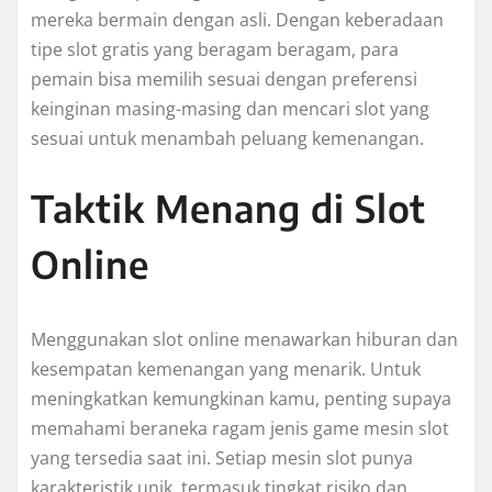
mereka bermain dengan asli. Dengan keberadaan
tipe slot gratis yang beragam beragam, para
pemain bisa memilih sesuai dengan preferensi
keinginan masing-masing dan mencari slot yang
sesuai untuk menambah peluang kemenangan.
Taktik Menang di Slot
Online
Menggunakan slot online menawarkan hiburan dan
kesempatan kemenangan yang menarik. Untuk
meningkatkan kemungkinan kamu, penting supaya
memahami beraneka ragam jenis game mesin slot
yang tersedia saat ini. Setiap mesin slot punya
karakteristik unik, termasuk tingkat risiko dan