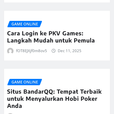
GAME ONLINE
Cara Login ke PKV Games:
Langkah Mudah untuk Pemula
fOT8EJXjf0m8ov5
Dec 11, 2025
GAME ONLINE
Situs BandarQQ: Tempat Terbaik
untuk Menyalurkan Hobi Poker
Anda