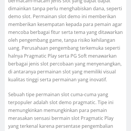
bermacam-macam jenis slot yang dapat dapat
dimainkan tanpa perlu menghabiskan dana, seperti
demo slot. Permainan slot demo ini memberikan
memberikan kesempatan kepada para pemain agar
mencoba berbagai fitur serta tema yang ditawarkan
oleh pengembang game, tanpa risiko kehilangan
uang. Perusahaan pengembang terkemuka seperti
halnya Pragmatic Play serta PG Soft menawarkan
berbagai jenis slot percobaan yang menyenangkan,
di antaranya permainan slot yang memiliki visual
kualitas tinggi serta permainan yang inovatif.
Sebuah tipe permainan slot cuma-cuma yang
terpopuler adalah slot demo pragmatic. Tipe ini
memungkinkan memungkinkan para pemain
merasakan sensasi bermain slot Pragmatic Play
yang terkenal karena persentase pengembalian