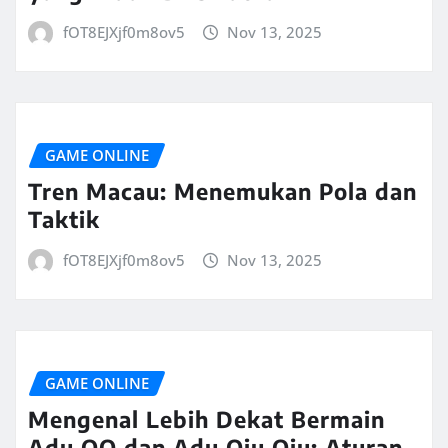
fOT8EJXjf0m8ov5
Nov 13, 2025
GAME ONLINE
Tren Macau: Menemukan Pola dan
Taktik
fOT8EJXjf0m8ov5
Nov 13, 2025
GAME ONLINE
Mengenal Lebih Dekat Bermain
Adu QQ dan Adu Qiu Qiu: Aturan