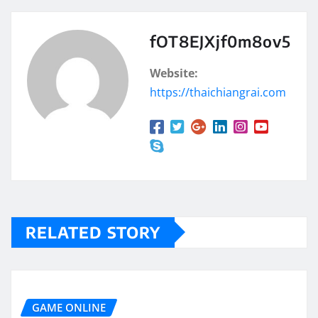
fOT8EJXjf0m8ov5
Website:
https://thaichiangrai.com
RELATED STORY
GAME ONLINE