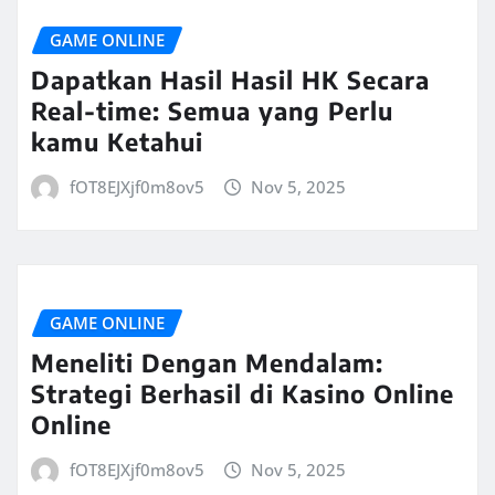
GAME ONLINE
Dapatkan Hasil Hasil HK Secara
Real-time: Semua yang Perlu
kamu Ketahui
fOT8EJXjf0m8ov5
Nov 5, 2025
GAME ONLINE
Meneliti Dengan Mendalam:
Strategi Berhasil di Kasino Online
Online
fOT8EJXjf0m8ov5
Nov 5, 2025