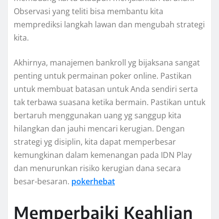
Observasi yang teliti bisa membantu kita
memprediksi langkah lawan dan mengubah strategi
kita.
Akhirnya, manajemen bankroll yg bijaksana sangat
penting untuk permainan poker online. Pastikan
untuk membuat batasan untuk Anda sendiri serta
tak terbawa suasana ketika bermain. Pastikan untuk
bertaruh menggunakan uang yg sanggup kita
hilangkan dan jauhi mencari kerugian. Dengan
strategi yg disiplin, kita dapat memperbesar
kemungkinan dalam kemenangan pada IDN Play
dan menurunkan risiko kerugian dana secara
besar-besaran.
pokerhebat
Memperbaiki Keahlian