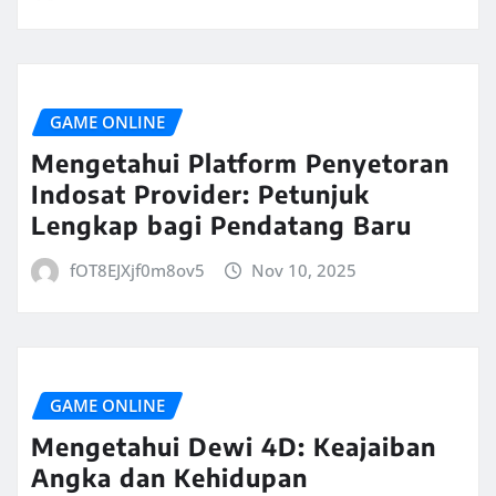
GAME ONLINE
Mengetahui Platform Penyetoran
Indosat Provider: Petunjuk
Lengkap bagi Pendatang Baru
fOT8EJXjf0m8ov5
Nov 10, 2025
GAME ONLINE
Mengetahui Dewi 4D: Keajaiban
Angka dan Kehidupan