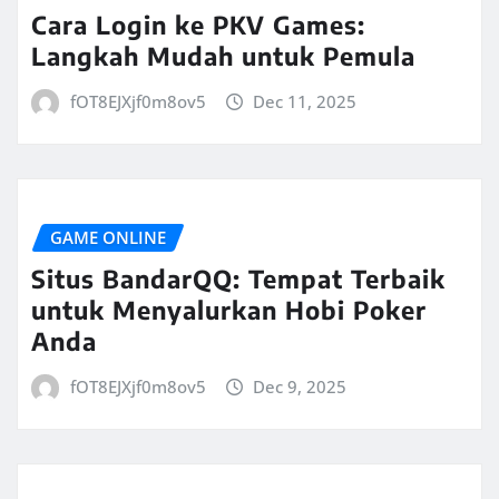
Cara Login ke PKV Games:
Langkah Mudah untuk Pemula
fOT8EJXjf0m8ov5
Dec 11, 2025
GAME ONLINE
Situs BandarQQ: Tempat Terbaik
untuk Menyalurkan Hobi Poker
Anda
fOT8EJXjf0m8ov5
Dec 9, 2025