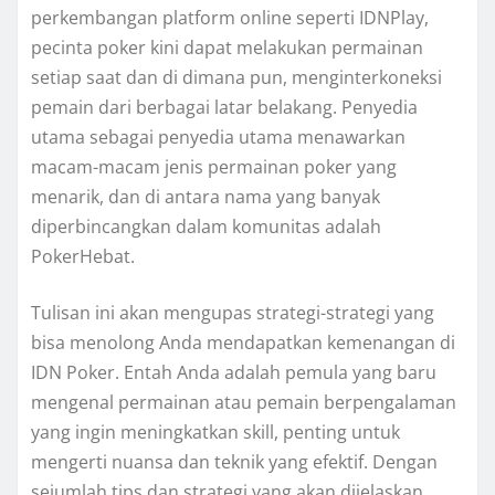
perkembangan platform online seperti IDNPlay,
pecinta poker kini dapat melakukan permainan
setiap saat dan di dimana pun, menginterkoneksi
pemain dari berbagai latar belakang. Penyedia
utama sebagai penyedia utama menawarkan
macam-macam jenis permainan poker yang
menarik, dan di antara nama yang banyak
diperbincangkan dalam komunitas adalah
PokerHebat.
Tulisan ini akan mengupas strategi-strategi yang
bisa menolong Anda mendapatkan kemenangan di
IDN Poker. Entah Anda adalah pemula yang baru
mengenal permainan atau pemain berpengalaman
yang ingin meningkatkan skill, penting untuk
mengerti nuansa dan teknik yang efektif. Dengan
sejumlah tips dan strategi yang akan dijelaskan,