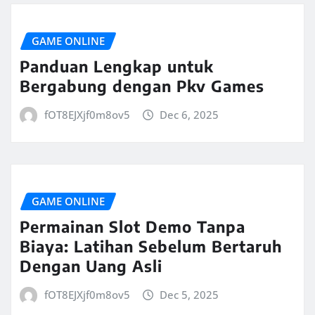
GAME ONLINE
Panduan Lengkap untuk
Bergabung dengan Pkv Games
fOT8EJXjf0m8ov5
Dec 6, 2025
GAME ONLINE
Permainan Slot Demo Tanpa
Biaya: Latihan Sebelum Bertaruh
Dengan Uang Asli
fOT8EJXjf0m8ov5
Dec 5, 2025