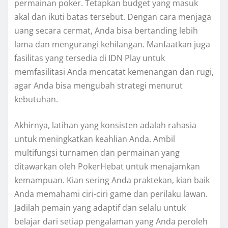
permainan poker. Tetapkan budget yang masuk
akal dan ikuti batas tersebut. Dengan cara menjaga
uang secara cermat, Anda bisa bertanding lebih
lama dan mengurangi kehilangan. Manfaatkan juga
fasilitas yang tersedia di IDN Play untuk
memfasilitasi Anda mencatat kemenangan dan rugi,
agar Anda bisa mengubah strategi menurut
kebutuhan.
Akhirnya, latihan yang konsisten adalah rahasia
untuk meningkatkan keahlian Anda. Ambil
multifungsi turnamen dan permainan yang
ditawarkan oleh PokerHebat untuk menajamkan
kemampuan. Kian sering Anda praktekan, kian baik
Anda memahami ciri-ciri game dan perilaku lawan.
Jadilah pemain yang adaptif dan selalu untuk
belajar dari setiap pengalaman yang Anda peroleh