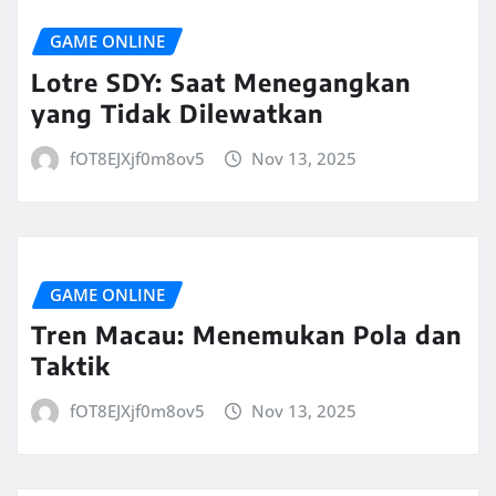
GAME ONLINE
Lotre SDY: Saat Menegangkan
yang Tidak Dilewatkan
fOT8EJXjf0m8ov5
Nov 13, 2025
GAME ONLINE
Tren Macau: Menemukan Pola dan
Taktik
fOT8EJXjf0m8ov5
Nov 13, 2025