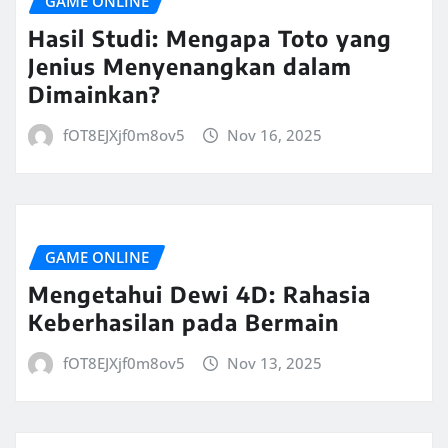
GAME ONLINE
Hasil Studi: Mengapa Toto yang
Jenius Menyenangkan dalam
Dimainkan?
fOT8EJXjf0m8ov5
Nov 16, 2025
GAME ONLINE
Mengetahui Dewi 4D: Rahasia
Keberhasilan pada Bermain
fOT8EJXjf0m8ov5
Nov 13, 2025