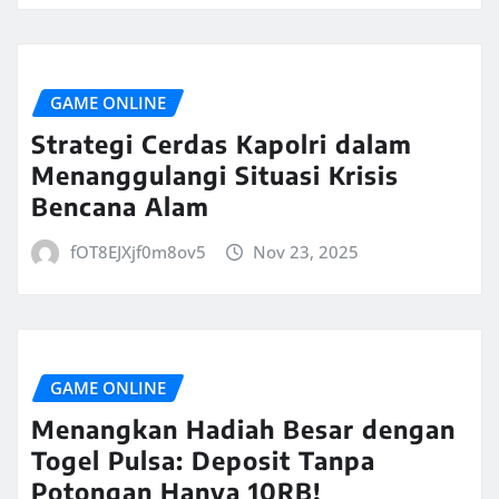
GAME ONLINE
Strategi Cerdas Kapolri dalam
Menanggulangi Situasi Krisis
Bencana Alam
fOT8EJXjf0m8ov5
Nov 23, 2025
GAME ONLINE
Menangkan Hadiah Besar dengan
Togel Pulsa: Deposit Tanpa
Potongan Hanya 10RB!