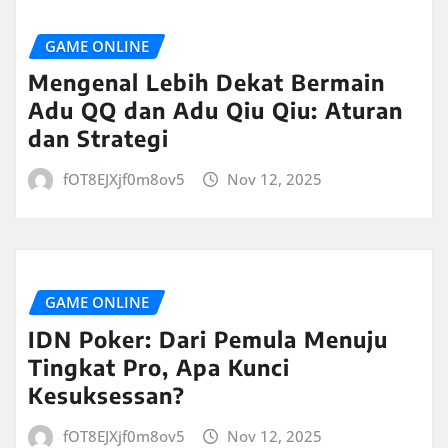
GAME ONLINE
Mengenal Lebih Dekat Bermain
Adu QQ dan Adu Qiu Qiu: Aturan
dan Strategi
fOT8EJXjf0m8ov5
Nov 12, 2025
GAME ONLINE
IDN Poker: Dari Pemula Menuju
Tingkat Pro, Apa Kunci
Kesuksessan?
fOT8EJXjf0m8ov5
Nov 12, 2025