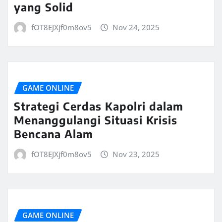
yang Solid
fOT8EJXjf0m8ov5
Nov 24, 2025
GAME ONLINE
Strategi Cerdas Kapolri dalam
Menanggulangi Situasi Krisis
Bencana Alam
fOT8EJXjf0m8ov5
Nov 23, 2025
GAME ONLINE