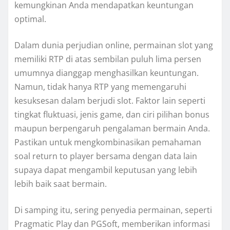
kemungkinan Anda mendapatkan keuntungan
optimal.
Dalam dunia perjudian online, permainan slot yang
memiliki RTP di atas sembilan puluh lima persen
umumnya dianggap menghasilkan keuntungan.
Namun, tidak hanya RTP yang memengaruhi
kesuksesan dalam berjudi slot. Faktor lain seperti
tingkat fluktuasi, jenis game, dan ciri pilihan bonus
maupun berpengaruh pengalaman bermain Anda.
Pastikan untuk mengkombinasikan pemahaman
soal return to player bersama dengan data lain
supaya dapat mengambil keputusan yang lebih
lebih baik saat bermain.
Di samping itu, sering penyedia permainan, seperti
Pragmatic Play dan PGSoft, memberikan informasi