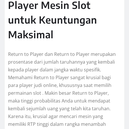
Player Mesin Slot
untuk Keuntungan
Maksimal
Return to Player dan Return to Player merupakan
prosentase dari jumlah taruhannya yang kembali
kepada player dalam jangka waktu spesifik.
Memahami Return to Player sangat krusial bagi
para player judi online, khususnya saat memilih
permainan slot . Makin besar Return to Player,
maka tinggi probabilitas Anda untuk mendapat
kembali sejumlah uang yang telah kita taruhan.
Karena itu, krusial agar mencari mesin yang
memiliki RTP tinggi dalam rangka menambah