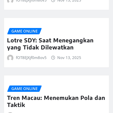
fOT8EJXjf0m8ov5
Nov 13, 2025
GAME ONLINE
Lotre SDY: Saat Menegangkan
yang Tidak Dilewatkan
fOT8EJXjf0m8ov5
Nov 13, 2025
GAME ONLINE
Tren Macau: Menemukan Pola dan
Taktik