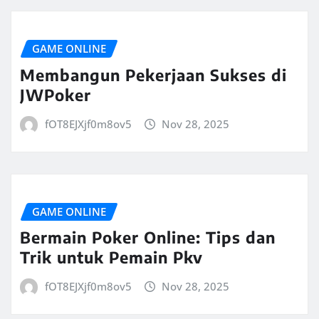
GAME ONLINE
Membangun Pekerjaan Sukses di
JWPoker
fOT8EJXjf0m8ov5
Nov 28, 2025
GAME ONLINE
Bermain Poker Online: Tips dan
Trik untuk Pemain Pkv
fOT8EJXjf0m8ov5
Nov 28, 2025