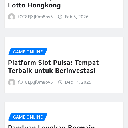
Lotto Hongkong
fOT8EJXjf0m8ov5
Feb 5, 2026
GAME ONLINE
Platform Slot Pulsa: Tempat
Terbaik untuk Berinvestasi
fOT8EJXjf0m8ov5
Dec 14, 2025
GAME ONLINE
Panduan Lengkap Bermain