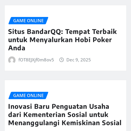
GAME ONLINE
Situs BandarQQ: Tempat Terbaik
untuk Menyalurkan Hobi Poker
Anda
fOT8EJXjf0m8ov5
Dec 9, 2025
GAME ONLINE
Inovasi Baru Penguatan Usaha
dari Kementerian Sosial untuk
Menanggulangi Kemiskinan Sosial