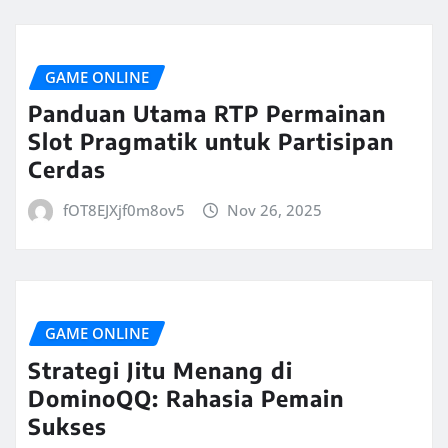
GAME ONLINE
Panduan Utama RTP Permainan
Slot Pragmatik untuk Partisipan
Cerdas
fOT8EJXjf0m8ov5
Nov 26, 2025
GAME ONLINE
Strategi Jitu Menang di
DominoQQ: Rahasia Pemain
Sukses