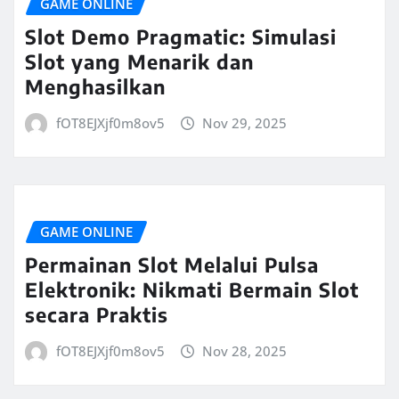
GAME ONLINE
Slot Demo Pragmatic: Simulasi
Slot yang Menarik dan
Menghasilkan
fOT8EJXjf0m8ov5
Nov 29, 2025
GAME ONLINE
Permainan Slot Melalui Pulsa
Elektronik: Nikmati Bermain Slot
secara Praktis
fOT8EJXjf0m8ov5
Nov 28, 2025