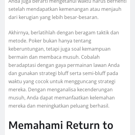
Anda juga berarti mengetahui waktu harus berhenti
setelah mendapatkan kemenangan atau menjauh
dari kerugian yang lebih besar-besaran.
Akhirnya, berlatihlah dengan beragam taktik dan
metode. Poker bukan hanya tentang
keberuntungan, tetapi juga soal kemampuan
bermain dan membaca musuh. Cobalah
beradaptasi dengan gaya permainan lawan Anda
dan gunakan strategi bluff serta semi-bluff pada
waktu yang cocok untuk mengguncang strategi
mereka. Dengan menganalisa kecenderungan
musuh, Anda dapat memanfaatkan kelemahan
mereka dan meningkatkan peluang berhasil.
Memahami Return to