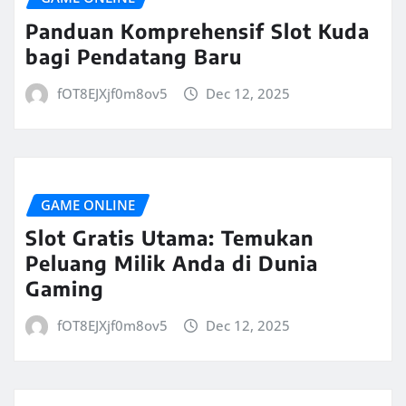
Panduan Komprehensif Slot Kuda
bagi Pendatang Baru
fOT8EJXjf0m8ov5
Dec 12, 2025
GAME ONLINE
Slot Gratis Utama: Temukan
Peluang Milik Anda di Dunia
Gaming
fOT8EJXjf0m8ov5
Dec 12, 2025