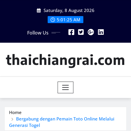
Skip
Saturday, 8 August 2026
to
content
5:01:26 AM
Follow Us
thaichiangrai.com
Home
Bergabung dengan Pemain Toto Online Melalui
Generasi Togel