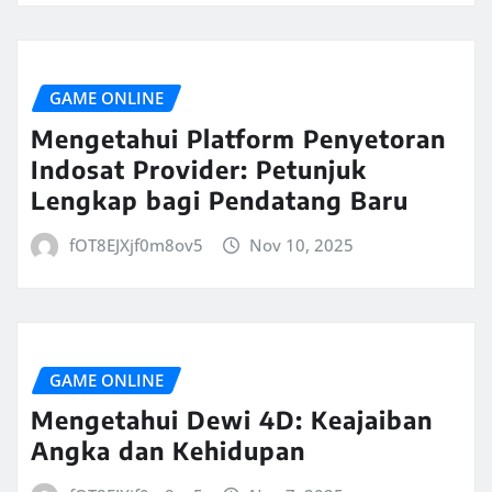
GAME ONLINE
Mengetahui Platform Penyetoran
Indosat Provider: Petunjuk
Lengkap bagi Pendatang Baru
fOT8EJXjf0m8ov5
Nov 10, 2025
GAME ONLINE
Mengetahui Dewi 4D: Keajaiban
Angka dan Kehidupan