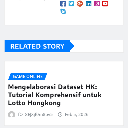
RELATED STORY
GAME ONLINE
Mengelaborasi Dataset HK:
Tutorial Komprehensif untuk
Lotto Hongkong
fOT8EJXjf0m8ov5
Feb 5, 2026