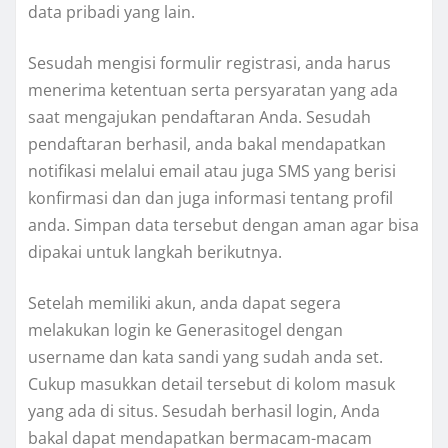
data pribadi yang lain.
Sesudah mengisi formulir registrasi, anda harus
menerima ketentuan serta persyaratan yang ada
saat mengajukan pendaftaran Anda. Sesudah
pendaftaran berhasil, anda bakal mendapatkan
notifikasi melalui email atau juga SMS yang berisi
konfirmasi dan dan juga informasi tentang profil
anda. Simpan data tersebut dengan aman agar bisa
dipakai untuk langkah berikutnya.
Setelah memiliki akun, anda dapat segera
melakukan login ke Generasitogel dengan
username dan kata sandi yang sudah anda set.
Cukup masukkan detail tersebut di kolom masuk
yang ada di situs. Sesudah berhasil login, Anda
bakal dapat mendapatkan bermacam-macam