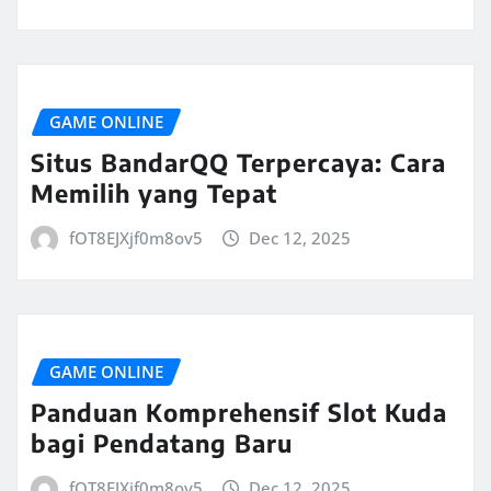
GAME ONLINE
Situs BandarQQ Terpercaya: Cara
Memilih yang Tepat
fOT8EJXjf0m8ov5
Dec 12, 2025
GAME ONLINE
Panduan Komprehensif Slot Kuda
bagi Pendatang Baru
fOT8EJXjf0m8ov5
Dec 12, 2025