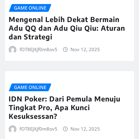
GAME ONLINE
Mengenal Lebih Dekat Bermain
Adu QQ dan Adu Qiu Qiu: Aturan
dan Strategi
fOT8EJXjf0m8ov5
Nov 12, 2025
GAME ONLINE
IDN Poker: Dari Pemula Menuju
Tingkat Pro, Apa Kunci
Kesuksessan?
fOT8EJXjf0m8ov5
Nov 12, 2025