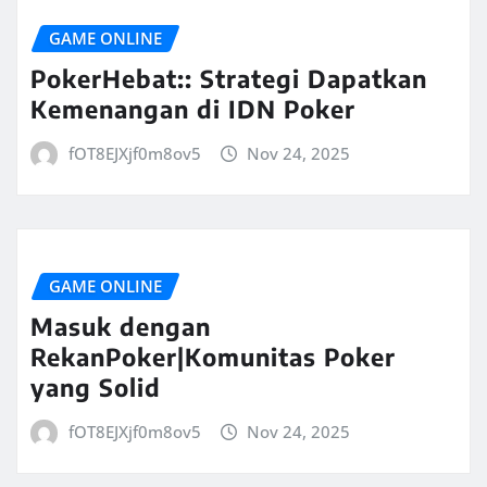
GAME ONLINE
PokerHebat:: Strategi Dapatkan
Kemenangan di IDN Poker
fOT8EJXjf0m8ov5
Nov 24, 2025
GAME ONLINE
Masuk dengan
RekanPoker|Komunitas Poker
yang Solid
fOT8EJXjf0m8ov5
Nov 24, 2025