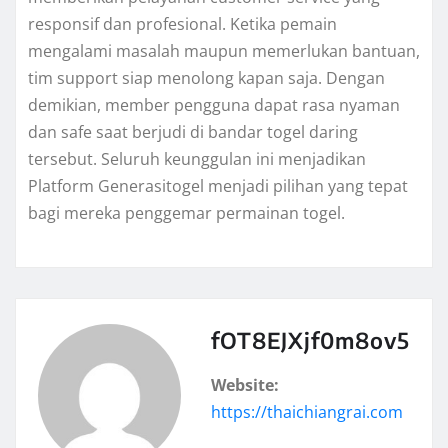
responsif dan profesional. Ketika pemain
mengalami masalah maupun memerlukan bantuan,
tim support siap menolong kapan saja. Dengan
demikian, member pengguna dapat rasa nyaman
dan safe saat berjudi di bandar togel daring
tersebut. Seluruh keunggulan ini menjadikan
Platform Generasitogel menjadi pilihan yang tepat
bagi mereka penggemar permainan togel.
fOT8EJXjf0m8ov5
Website:
https://thaichiangrai.com