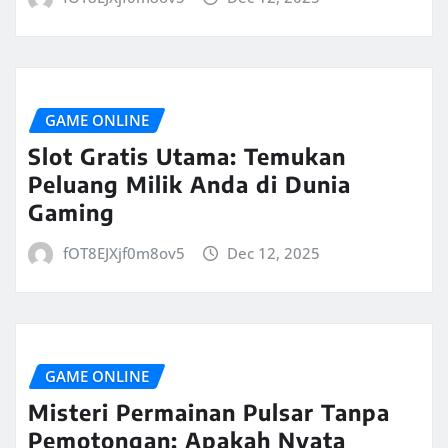
GAME ONLINE
Slot Gratis Utama: Temukan
Peluang Milik Anda di Dunia
Gaming
fOT8EJXjf0m8ov5
Dec 12, 2025
GAME ONLINE
Misteri Permainan Pulsar Tanpa
Pemotongan: Apakah Nyata