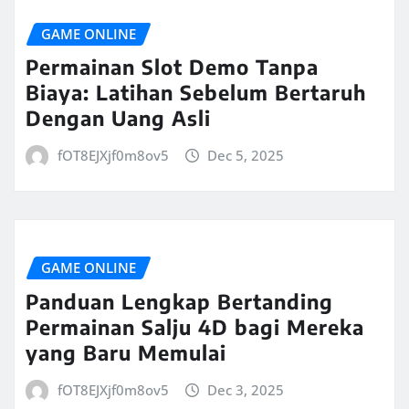
GAME ONLINE
Permainan Slot Demo Tanpa
Biaya: Latihan Sebelum Bertaruh
Dengan Uang Asli
fOT8EJXjf0m8ov5
Dec 5, 2025
GAME ONLINE
Panduan Lengkap Bertanding
Permainan Salju 4D bagi Mereka
yang Baru Memulai
fOT8EJXjf0m8ov5
Dec 3, 2025