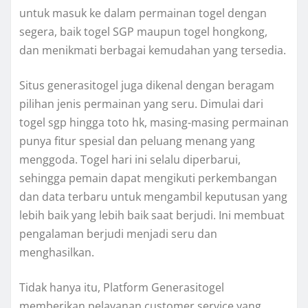
untuk masuk ke dalam permainan togel dengan
segera, baik togel SGP maupun togel hongkong,
dan menikmati berbagai kemudahan yang tersedia.
Situs generasitogel juga dikenal dengan beragam
pilihan jenis permainan yang seru. Dimulai dari
togel sgp hingga toto hk, masing-masing permainan
punya fitur spesial dan peluang menang yang
menggoda. Togel hari ini selalu diperbarui,
sehingga pemain dapat mengikuti perkembangan
dan data terbaru untuk mengambil keputusan yang
lebih baik yang lebih baik saat berjudi. Ini membuat
pengalaman berjudi menjadi seru dan
menghasilkan.
Tidak hanya itu, Platform Generasitogel
memberikan pelayanan customer service yang