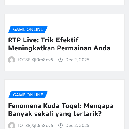
GAME ONLINE
RTP Live: Trik Efektif
Meningkatkan Permainan Anda
fOT8EJXjf0m8ov5
Dec 2, 2025
GAME ONLINE
Fenomena Kuda Togel: Mengapa
Banyak sekali yang tertarik?
fOT8EJXjf0m8ov5
Dec 2, 2025