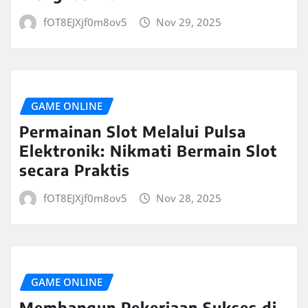
fOT8EJXjf0m8ov5
Nov 29, 2025
GAME ONLINE
Permainan Slot Melalui Pulsa
Elektronik: Nikmati Bermain Slot
secara Praktis
fOT8EJXjf0m8ov5
Nov 28, 2025
GAME ONLINE
Membangun Pekerjaan Sukses di