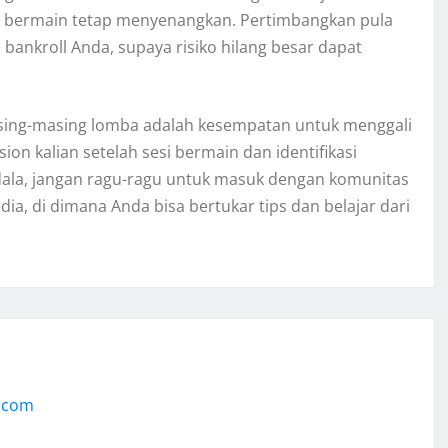
 bermain tetap menyenangkan. Pertimbangkan pula
 bankroll Anda, supaya risiko hilang besar dapat
 Masing-masing lomba adalah kesempatan untuk menggali
sion kalian setelah sesi bermain dan identifikasi
ndala, jangan ragu-ragu untuk masuk dengan komunitas
ia, di dimana Anda bisa bertukar tips dan belajar dari
i.com