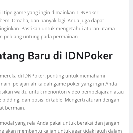
l tipe game yang ingin dimainkan. IDNPoker
’em, Omaha, dan banyak lagi. Anda juga dapat
inginkan. Pastikan untuk mengetahui aturan utama
an peluang untung pada permainan.
atang Baru di IDNPoker
 mereka di IDNPoker, penting untuk memahami
ain, pelajarilah kaidah game poker yang ingin Anda
dikasikan waktu untuk menonton video pembelajaran atau
bidding, dan posisi di table. Mengerti aturan dengan
at bermain.
a modal yang rela Anda pakai untuk beraksi dan jangan
ng akan membantu kalian untuk agar tidak jatuh dalam