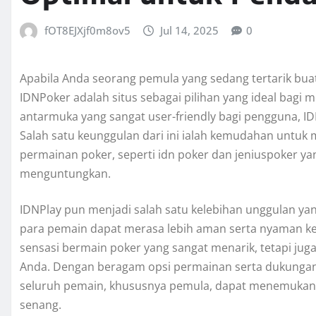
fOT8EJXjf0m8ov5
Jul 14, 2025
0
Apabila Anda seorang pemula yang sedang tertarik bu
IDNPoker adalah situs sebagai pilihan yang ideal bagi 
antarmuka yang sangat user-friendly bagi pengguna, I
Salah satu keunggulan dari ini ialah kemudahan untuk
permainan poker, seperti idn poker dan jeniuspoker 
menguntungkan.
IDNPlay pun menjadi salah satu kelebihan unggulan yang
para pemain dapat merasa lebih aman serta nyaman ket
sensasi bermain poker yang sangat menarik, tetapi ju
Anda. Dengan beragam opsi permainan serta dukungan
seluruh pemain, khususnya pemula, dapat menemukan t
senang.