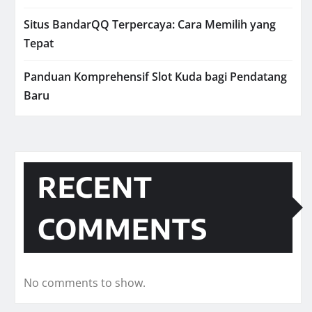
Situs BandarQQ Terpercaya: Cara Memilih yang
Tepat
Panduan Komprehensif Slot Kuda bagi Pendatang
Baru
RECENT
COMMENTS
No comments to show.