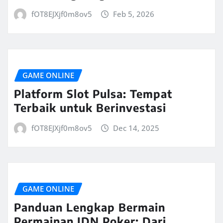
fOT8EJXjf0m8ov5
Feb 5, 2026
GAME ONLINE
Platform Slot Pulsa: Tempat
Terbaik untuk Berinvestasi
fOT8EJXjf0m8ov5
Dec 14, 2025
GAME ONLINE
Panduan Lengkap Bermain
Permainan IDN Poker: Dari