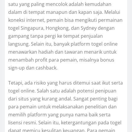
satu yang paling mencolok adalah kemudahan
dalam di tempat manapun dan kapan saja. Melalui
koneksi internet, pemain bisa mengikuti permainan
togel Singapura, Hongkong, dan Sydney dengan
gampang tanpa pergi ke tempat penjualan
langsung. Selain itu, banyak platform togel online
menawarkan hadiah dan tawaran menarik untuk
menambah profit para pemain, misalnya bonus
sign-up dan cashback.
Tetapi, ada risiko yang harus ditemui saat ikut serta
togel online. Salah satu adalah potensi penipuan
dari situs yang kurang andal. Sangat penting bagi
para pemain untuk melaksanakan penelitian dan
memilih platform yang punya nama baik serta
lisensi resmi. Selain itu, ketergantungan pada togel
dapat memicu kesulitan keuangan. Para pemain