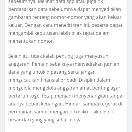
sebelumnya. Melihat data sgp atau juga hk
berdasarkan data sebelumnya dapat menyediakan
gambaran tentang nomor-nomor yang akan keluar
keluar. Dengan cara meneliti tren ini, peserta dapat
mengambil keputusan lebih bijak tepat dalam
menentukan nomor.
Selain itu, tidak kalah penting juga menyusun
anggaran. Pemain sebaiknya menyediakan jumlah
dana yang untuk dipasang serta jangan
mengacaukan finansial pribadi. Disiplin dalam
mengelola mengelola anggaran amat penting agar
bertaruh togel tetap menjadi menyenangkan tanpa
adanya beban keuangan. Hindari sampai terjerat di
permainan sambil mengambil risiko risiko lebih
besar dari yang yang seharusnya.