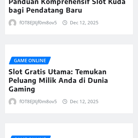
Panduan Komprehensif Slot Kuda
bagi Pendatang Baru
fOT8EJXjf0m8ov5
Dec 12, 2025
GAME ONLINE
Slot Gratis Utama: Temukan
Peluang Milik Anda di Dunia
Gaming
fOT8EJXjf0m8ov5
Dec 12, 2025