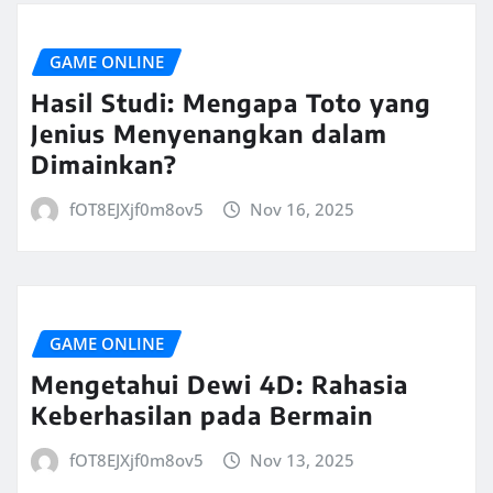
GAME ONLINE
Hasil Studi: Mengapa Toto yang
Jenius Menyenangkan dalam
Dimainkan?
fOT8EJXjf0m8ov5
Nov 16, 2025
GAME ONLINE
Mengetahui Dewi 4D: Rahasia
Keberhasilan pada Bermain
fOT8EJXjf0m8ov5
Nov 13, 2025