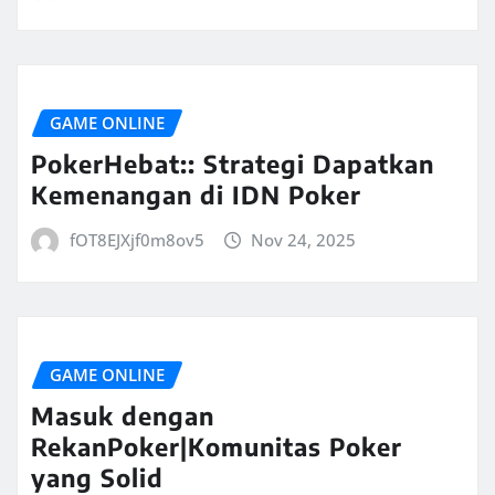
GAME ONLINE
PokerHebat:: Strategi Dapatkan
Kemenangan di IDN Poker
fOT8EJXjf0m8ov5
Nov 24, 2025
GAME ONLINE
Masuk dengan
RekanPoker|Komunitas Poker
yang Solid