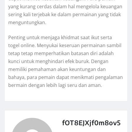
yang kurang cerdas dalam hal mengelola keuangan
sering kali terjebak ke dalam permainan yang tidak
menguntungkan.
Penting untuk menjaga khidmat saat ikut serta
togel online. Menyukai keseruan permainan sambil
tetap tetap memperhatikan batasan diri adalah
kunci untuk menghindari efek buruk. Dengan
memiliki pemahaman akan keuntungan dan
bahaya, para pemain dapat menikmati pengalaman
bermain dengan lebih lagi seru dan aman.
fOT8EJXjf0m8ov5