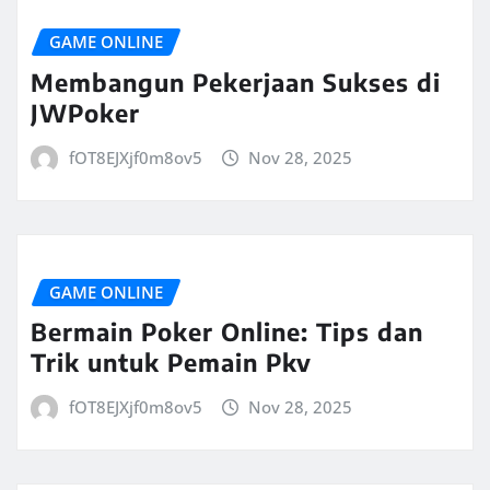
GAME ONLINE
Membangun Pekerjaan Sukses di
JWPoker
fOT8EJXjf0m8ov5
Nov 28, 2025
GAME ONLINE
Bermain Poker Online: Tips dan
Trik untuk Pemain Pkv
fOT8EJXjf0m8ov5
Nov 28, 2025