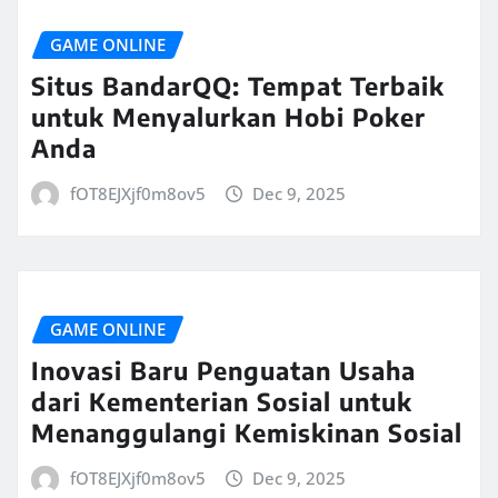
GAME ONLINE
Situs BandarQQ: Tempat Terbaik
untuk Menyalurkan Hobi Poker
Anda
fOT8EJXjf0m8ov5
Dec 9, 2025
GAME ONLINE
Inovasi Baru Penguatan Usaha
dari Kementerian Sosial untuk
Menanggulangi Kemiskinan Sosial
fOT8EJXjf0m8ov5
Dec 9, 2025