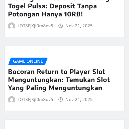
Togel Pulsa: Deposit Tanpa
Potongan Hanya 10RB!
fOT8EJXjf0m8ov5
Nov 21, 2025
GAME ONLINE
Bocoran Return to Player Slot
Menguntungkan: Temukan Slot
Yang Paling Menguntungkan
fOT8EJXjf0m8ov5
Nov 21, 2025