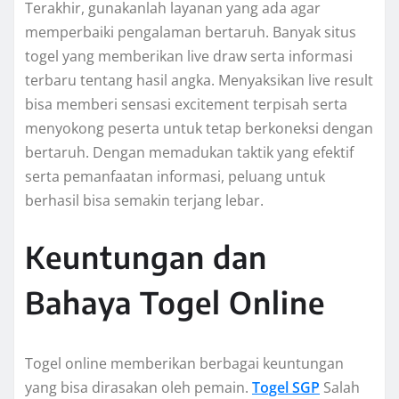
Terakhir, gunakanlah layanan yang ada agar
memperbaiki pengalaman bertaruh. Banyak situs
togel yang memberikan live draw serta informasi
terbaru tentang hasil angka. Menyaksikan live result
bisa memberi sensasi excitement terpisah serta
menyokong peserta untuk tetap berkoneksi dengan
bertaruh. Dengan memadukan taktik yang efektif
serta pemanfaatan informasi, peluang untuk
berhasil bisa semakin terjang lebar.
Keuntungan dan
Bahaya Togel Online
Togel online memberikan berbagai keuntungan
yang bisa dirasakan oleh pemain.
Togel SGP
Salah