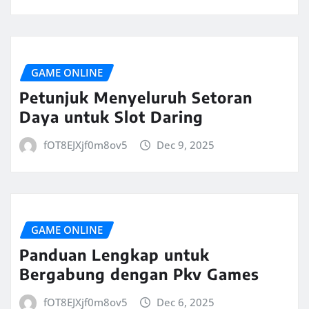
GAME ONLINE
Petunjuk Menyeluruh Setoran
Daya untuk Slot Daring
fOT8EJXjf0m8ov5
Dec 9, 2025
GAME ONLINE
Panduan Lengkap untuk
Bergabung dengan Pkv Games
fOT8EJXjf0m8ov5
Dec 6, 2025