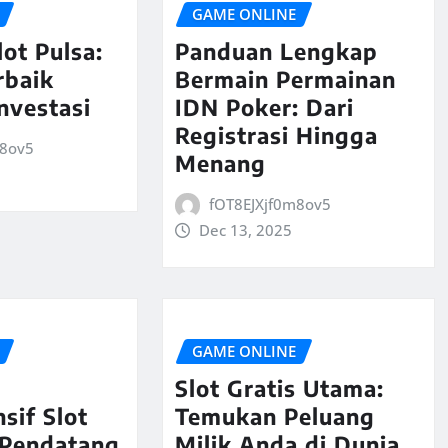
GAME ONLINE
lot Pulsa:
Panduan Lengkap
rbaik
Bermain Permainan
nvestasi
IDN Poker: Dari
Registrasi Hingga
m8ov5
Menang
fOT8EJXjf0m8ov5
Dec 13, 2025
GAME ONLINE
Slot Gratis Utama:
sif Slot
Temukan Peluang
 Pendatang
Milik Anda di Dunia