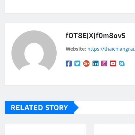
fOT8EJXjf0m8ov5
Website:
https://thaichiangra
RELATED STORY