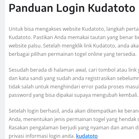
Panduan Login Kudatoto
Untuk bisa mengakses website Kudatoto, langkah perta
Kudatoto. Pastikan Anda memakai tautan yang benar ben
website palsu. Setelah mengklik link Kudatoto, anda 
berbagai pilihan permainan togel online yang tersedia.
Sesudah berada di halaman awal, cari tombol atau li
dan kata sandi yang sudah anda registrasikan sebelumn
tidak salah untuk menghindari error pada proses masuk.
password yang bisa dipakai supaya mengubah kembali.
Setelah login berhasil, anda akan ditempatkan ke beran
Anda, menentukan jenis permainan togel yang hendak d
Rasakan pengalaman berjudi yang nyaman dan aman di 
privasi informasi login anda.
kudatoto