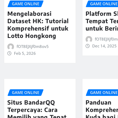
GAME ONLINE
GAME ONLINE
Mengelaborasi
Platform S
Dataset HK: Tutorial
Tempat Te
Komprehensif untuk
untuk Beri
Lotto Hongkong
fOT8EJXjf0
Dec 14, 2025
fOT8EJXjf0m8ov5
Feb 5, 2026
GAME ONLINE
GAME ONLINE
Situs BandarQQ
Panduan
Terpercaya: Cara
Komprehen
Memilih yang Tepat
Kuda bagi