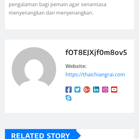
pengalaman bagi pemain agar senantiasa
menyenangkan dan menyenangkan.
fOT8EJXjf0m8ov5
Website:
https://thaichiangrai.com
RELATED STORY