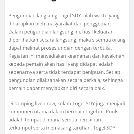
Pengundian langsung Togel SDY ialah waktu yang
diharapkan oleh masyarakat dan penggemar.
Dalam pengundian langsung ini, hasil keluaran
diperlihatkan secara langsung, maka s semua orang
dapat melihat proses undian dengan terbuka.
Kegiatan ini menyediakan keamanan dan keyakinan
kepada pemain akan hasil yang didapat adalah
sebenarnya serta tidak terdapat penipuan. Setiap
pengundian dilaksanakan secara berkala, sehingga
pemain dapat menyiapkan diri secara baik.
Di samping live draw, kolam Togel SDY juga menjadi
komponen utama dalam bermain togel ini. Pools
adalah tempat di mana semua pemainan
terkumpul serta memasang taruhan. Togel SDY