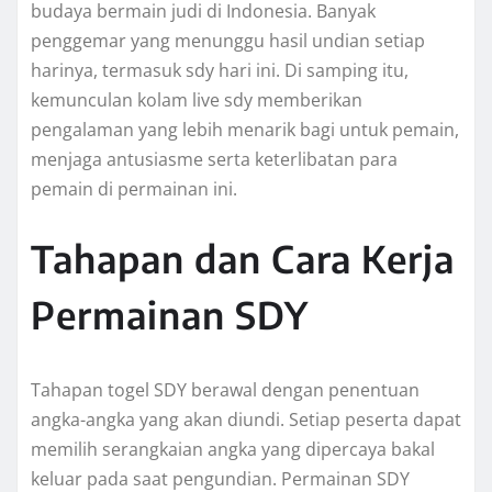
budaya bermain judi di Indonesia. Banyak
penggemar yang menunggu hasil undian setiap
harinya, termasuk sdy hari ini. Di samping itu,
kemunculan kolam live sdy memberikan
pengalaman yang lebih menarik bagi untuk pemain,
menjaga antusiasme serta keterlibatan para
pemain di permainan ini.
Tahapan dan Cara Kerja
Permainan SDY
Tahapan togel SDY berawal dengan penentuan
angka-angka yang akan diundi. Setiap peserta dapat
memilih serangkaian angka yang dipercaya bakal
keluar pada saat pengundian. Permainan SDY