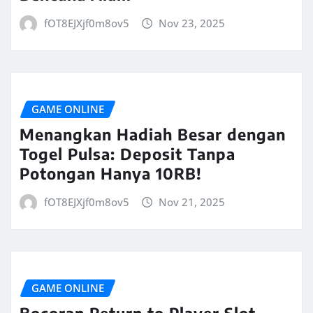
fOT8EJXjf0m8ov5
Nov 23, 2025
GAME ONLINE
Menangkan Hadiah Besar dengan
Togel Pulsa: Deposit Tanpa
Potongan Hanya 10RB!
fOT8EJXjf0m8ov5
Nov 21, 2025
GAME ONLINE