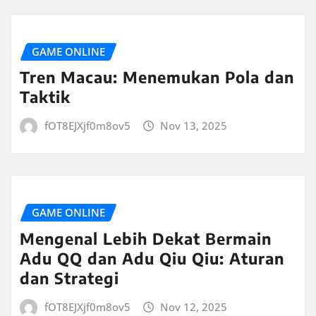
GAME ONLINE
Tren Macau: Menemukan Pola dan
Taktik
fOT8EJXjf0m8ov5
Nov 13, 2025
GAME ONLINE
Mengenal Lebih Dekat Bermain
Adu QQ dan Adu Qiu Qiu: Aturan
dan Strategi
fOT8EJXjf0m8ov5
Nov 12, 2025