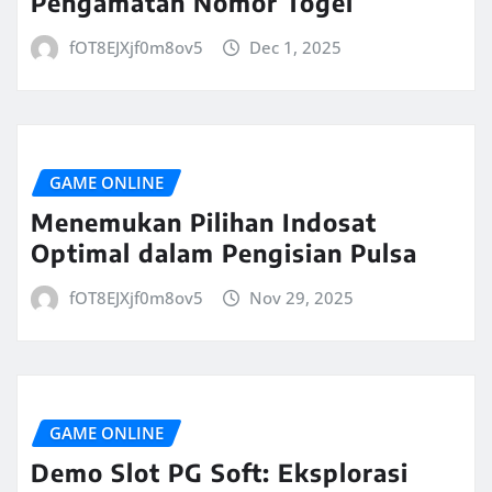
Pengamatan Nomor Togel
fOT8EJXjf0m8ov5
Dec 1, 2025
GAME ONLINE
Menemukan Pilihan Indosat
Optimal dalam Pengisian Pulsa
fOT8EJXjf0m8ov5
Nov 29, 2025
GAME ONLINE
Demo Slot PG Soft: Eksplorasi