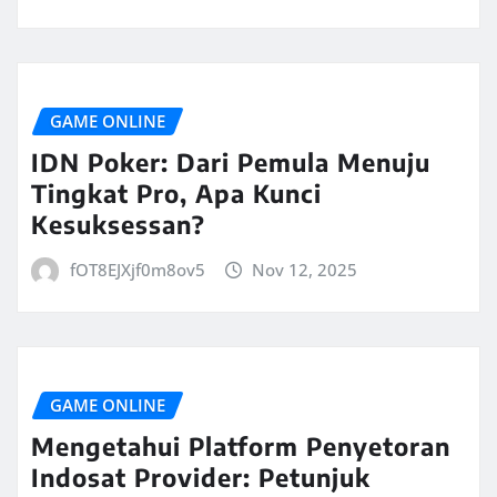
GAME ONLINE
IDN Poker: Dari Pemula Menuju
Tingkat Pro, Apa Kunci
Kesuksessan?
fOT8EJXjf0m8ov5
Nov 12, 2025
GAME ONLINE
Mengetahui Platform Penyetoran
Indosat Provider: Petunjuk