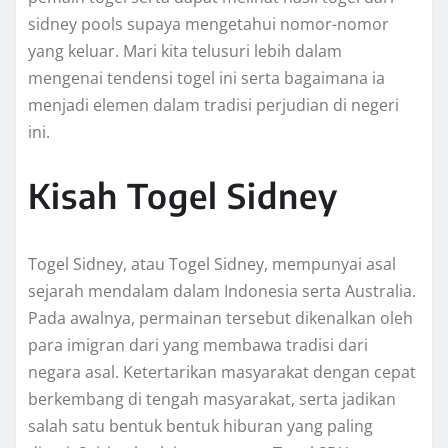
sidney pools supaya mengetahui nomor-nomor
yang keluar. Mari kita telusuri lebih dalam
mengenai tendensi togel ini serta bagaimana ia
menjadi elemen dalam tradisi perjudian di negeri
ini.
Kisah Togel Sidney
Togel Sidney, atau Togel Sidney, mempunyai asal
sejarah mendalam dalam Indonesia serta Australia.
Pada awalnya, permainan tersebut dikenalkan oleh
para imigran dari yang membawa tradisi dari
negara asal. Ketertarikan masyarakat dengan cepat
berkembang di tengah masyarakat, serta jadikan
salah satu bentuk bentuk hiburan yang paling