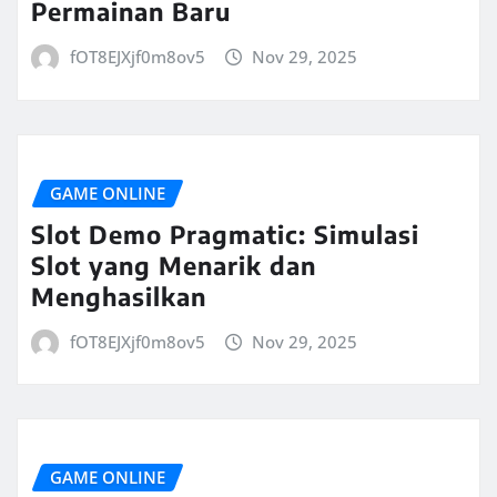
Permainan Baru
fOT8EJXjf0m8ov5
Nov 29, 2025
GAME ONLINE
Slot Demo Pragmatic: Simulasi
Slot yang Menarik dan
Menghasilkan
fOT8EJXjf0m8ov5
Nov 29, 2025
GAME ONLINE