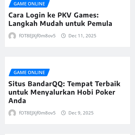
GAME ONLINE
Cara Login ke PKV Games:
Langkah Mudah untuk Pemula
fOT8EJXjf0m8ov5
Dec 11, 2025
GAME ONLINE
Situs BandarQQ: Tempat Terbaik
untuk Menyalurkan Hobi Poker
Anda
fOT8EJXjf0m8ov5
Dec 9, 2025