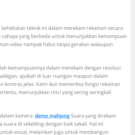
kehebatan teknik ini dalam merekam rekaman secara
uasi cahaya yang berbeda untuk menunjukkan kemampuan
ekaman video nampak halus tanpa gerakan walaupun
dalah kemampuannya dalam merekam dengan resolusi
ai adegan, apakah di luar ruangan maupun dalam
n kontras jelas. Kami ikut memeriksa fungsi rekaman
tentu, menunjukkan rinci yang sering seringkali
i dalam kamera.
demo mahjong
Suara yang direkam
ara di sekeliling dengan baik sekali. Hal ini
untuk visual, melainkan juga untuk membangun