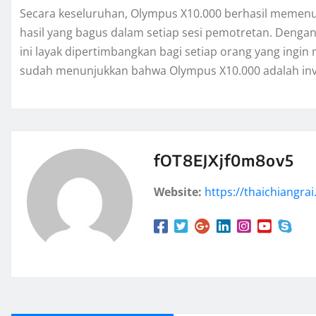
Secara keseluruhan, Olympus X10.000 berhasil meme
hasil yang bagus dalam setiap sesi pemotretan. Dengan
ini layak dipertimbangkan bagi setiap orang yang ingin 
sudah menunjukkan bahwa Olympus X10.000 adalah inves
fOT8EJXjf0m8ov5
Website:
https://thaichiangra