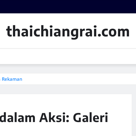
thaichiangrai.com
ta Rekaman
alam Aksi: Galeri