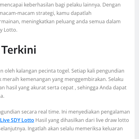
encapai keberhasilan bagi pelaku lainnya. Dengan
 macam-macam strategi, kamu dapatlah
rmainan, meningkatkan peluang anda semua dalam
 Lotto.
 Terkini
kan oleh kalangan pecinta togel. Setiap kali pengundian
uk meraih kemenangan yang menggembirakan. Selaku
n hasil yang akurat serta cepat , sehingga Anda dapat
a.
ngundian secara real time. Ini menyediakan pengalaman
Live SDY Lotto
Hasil yang dihasilkan dari live draw lotto
 selanjutnya. Ingatlah akan selalu memeriksa keluaran