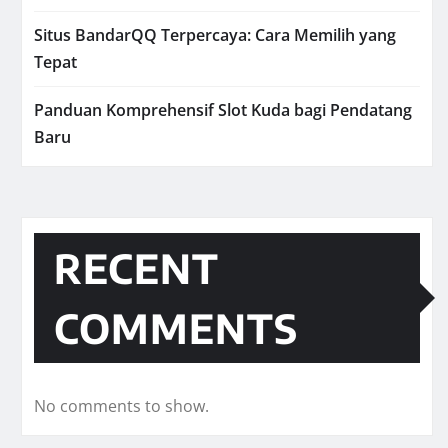
Situs BandarQQ Terpercaya: Cara Memilih yang
Tepat
Panduan Komprehensif Slot Kuda bagi Pendatang
Baru
RECENT
COMMENTS
No comments to show.