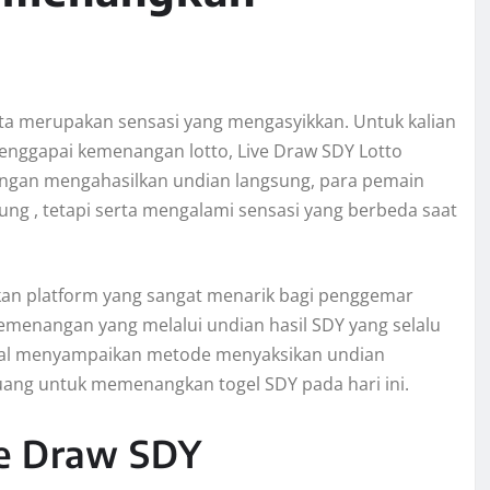
nta merupakan sensasi yang mengasyikkan. Untuk kalian
enggapai kemenangan lotto, Live Draw SDY Lotto
engan mengahasilkan undian langsung, para pemain
ung , tetapi serta mengalami sensasi yang berbeda saat
kan platform yang sangat menarik bagi penggemar
kemenangan yang melalui undian hasil SDY yang selalu
a bakal menyampaikan metode menyaksikan undian
uang untuk memenangkan togel SDY pada hari ini.
e Draw SDY