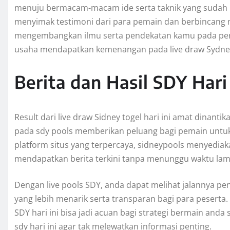
menuju bermacam-macam ide serta taknik yang sudah m
menyimak testimoni dari para pemain dan berbincang
mengembangkan ilmu serta pendekatan kamu pada pe
usaha mendapatkan kemenangan pada live draw Sydney
Berita dan Hasil SDY Hari
Result dari live draw Sidney togel hari ini amat dinanti
pada sdy pools memberikan peluang bagi pemain unt
platform situs yang terpercaya, sidneypools menyediaka
mendapatkan berita terkini tanpa menunggu waktu lam
Dengan live pools SDY, anda dapat melihat jalannya pe
yang lebih menarik serta transparan bagi para peserta.
SDY hari ini bisa jadi acuan bagi strategi bermain anda
sdy hari ini agar tak melewatkan informasi penting.