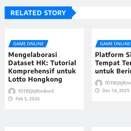
RELATED STORY
GAME ONLINE
GAME ONLINE
Mengelaborasi
Platform S
Dataset HK: Tutorial
Tempat Te
Komprehensif untuk
untuk Beri
Lotto Hongkong
fOT8EJXjf0
Dec 14, 2025
fOT8EJXjf0m8ov5
Feb 5, 2026