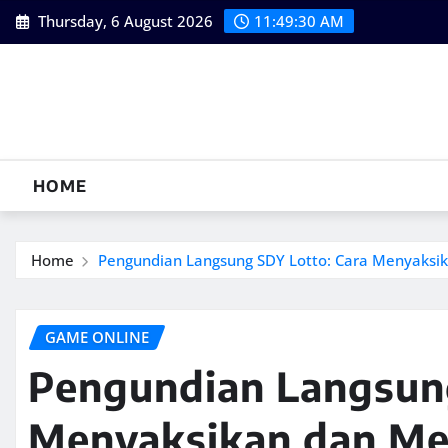
Skip
Thursday, 6 August 2026
11:49:31 AM
to
content
HOME
Home
Pengundian Langsung SDY Lotto: Cara Menyaks
GAME ONLINE
Pengundian Langsung
Menyaksikan dan M