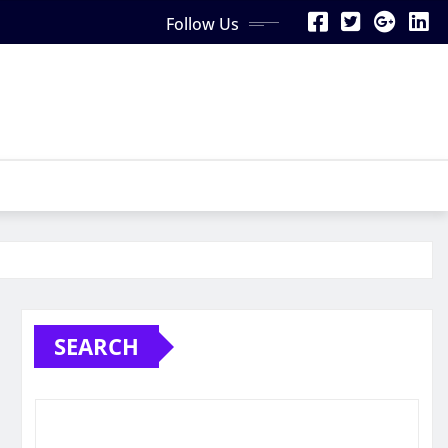
Follow Us
SEARCH