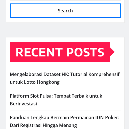
Search
RECENT POSTS
Mengelaborasi Dataset HK: Tutorial Komprehensif
untuk Lotto Hongkong
Platform Slot Pulsa: Tempat Terbaik untuk
Berinvestasi
Panduan Lengkap Bermain Permainan IDN Poker:
Dari Registrasi Hingga Menang