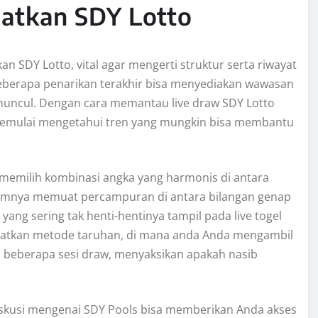
patkan SDY Lotto
Y Lotto, vital agar mengerti struktur serta riwayat
 beberapa penarikan terakhir bisa menyediakan wawasan
muncul. Dengan cara memantau live draw SDY Lotto
memulai mengetahui tren yang mungkin bisa membantu
memilih kombinasi angka yang harmonis di antara
umnya memuat percampuran di antara bilangan genap
ang sering tak henti-hentinya tampil pada live togel
tkan metode taruhan, di mana anda Anda mengambil
 beberapa sesi draw, menyaksikan apakah nasib
iskusi mengenai SDY Pools bisa memberikan Anda akses