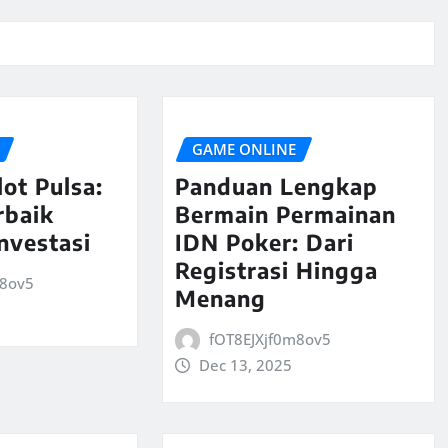
GAME ONLINE
lot Pulsa:
Panduan Lengkap
rbaik
Bermain Permainan
nvestasi
IDN Poker: Dari
Registrasi Hingga
m8ov5
Menang
fOT8EJXjf0m8ov5
Dec 13, 2025