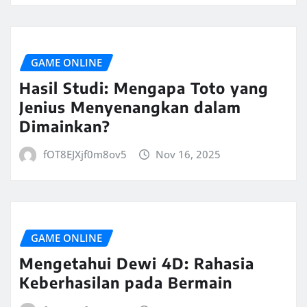
GAME ONLINE
Hasil Studi: Mengapa Toto yang
Jenius Menyenangkan dalam
Dimainkan?
fOT8EJXjf0m8ov5
Nov 16, 2025
GAME ONLINE
Mengetahui Dewi 4D: Rahasia
Keberhasilan pada Bermain