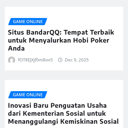
GAME ONLINE
Situs BandarQQ: Tempat Terbaik
untuk Menyalurkan Hobi Poker
Anda
fOT8EJXjf0m8ov5
Dec 9, 2025
GAME ONLINE
Inovasi Baru Penguatan Usaha
dari Kementerian Sosial untuk
Menanggulangi Kemiskinan Sosial