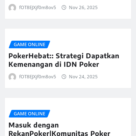
fOT8EJXjf0m8ov5
Nov 26, 2025
GAME ONLINE
PokerHebat:: Strategi Dapatkan
Kemenangan di IDN Poker
fOT8EJXjf0m8ov5
Nov 24, 2025
GAME ONLINE
Masuk dengan
RekanPoker|Komunitas Poker