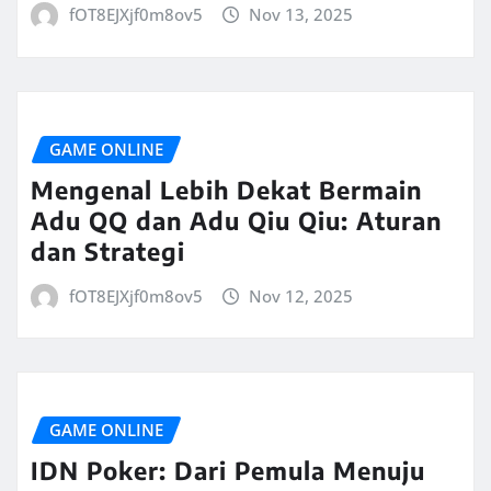
fOT8EJXjf0m8ov5
Nov 13, 2025
GAME ONLINE
Mengenal Lebih Dekat Bermain
Adu QQ dan Adu Qiu Qiu: Aturan
dan Strategi
fOT8EJXjf0m8ov5
Nov 12, 2025
GAME ONLINE
IDN Poker: Dari Pemula Menuju