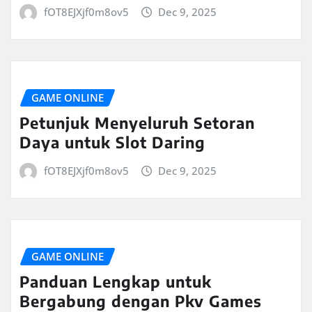
fOT8EJXjf0m8ov5
Dec 9, 2025
GAME ONLINE
Petunjuk Menyeluruh Setoran
Daya untuk Slot Daring
fOT8EJXjf0m8ov5
Dec 9, 2025
GAME ONLINE
Panduan Lengkap untuk
Bergabung dengan Pkv Games