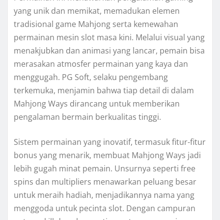
yang unik dan memikat, memadukan elemen
tradisional game Mahjong serta kemewahan
permainan mesin slot masa kini. Melalui visual yang
menakjubkan dan animasi yang lancar, pemain bisa
merasakan atmosfer permainan yang kaya dan
menggugah. PG Soft, selaku pengembang
terkemuka, menjamin bahwa tiap detail di dalam
Mahjong Ways dirancang untuk memberikan
pengalaman bermain berkualitas tinggi.
Sistem permainan yang inovatif, termasuk fitur-fitur
bonus yang menarik, membuat Mahjong Ways jadi
lebih gugah minat pemain. Unsurnya seperti free
spins dan multipliers menawarkan peluang besar
untuk meraih hadiah, menjadikannya nama yang
menggoda untuk pecinta slot. Dengan campuran