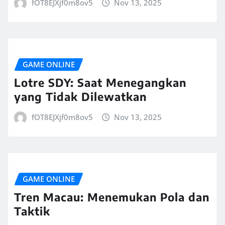
fOT8EJXjf0m8ov5
Nov 13, 2025
GAME ONLINE
Lotre SDY: Saat Menegangkan
yang Tidak Dilewatkan
fOT8EJXjf0m8ov5
Nov 13, 2025
GAME ONLINE
Tren Macau: Menemukan Pola dan
Taktik