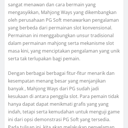
sangat menawan dan cara bermain yang
mengasyikkan, Mahjong Ways yang dikembangkan
oleh perusahaan PG Soft menawarkan pengalaman
yang berbeda dari permainan slot konvensional.
Permainan ini menggabungkan unsur tradisional
dalam permainan mahjong serta mekanisme slot
masa kini, yang menciptakan pengalaman yang unik
serta tak terlupakan bagi pemain.
Dengan berbagai berbagai fitur-fitur menarik dan
kesempatan menang besar yang menjanjikan
banyak , Mahjong Ways dari PG sudah jadi
kesukaan di antara penggila slot. Para pemain tidak
hanya dapat dapat menikmati grafis yang yang
indah, tetapi serta kemudahan untuk menguji game
ini dari opsi demonstrasi PG Soft yang tersedia.
Pada tulisan ini, kita akan melakukan penyelaman