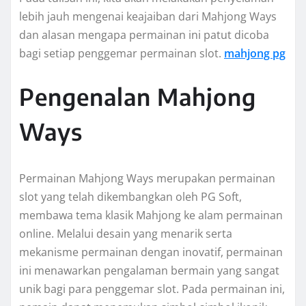
lebih jauh mengenai keajaiban dari Mahjong Ways
dan alasan mengapa permainan ini patut dicoba
bagi setiap penggemar permainan slot.
mahjong pg
Pengenalan Mahjong
Ways
Permainan Mahjong Ways merupakan permainan
slot yang telah dikembangkan oleh PG Soft,
membawa tema klasik Mahjong ke alam permainan
online. Melalui desain yang menarik serta
mekanisme permainan dengan inovatif, permainan
ini menawarkan pengalaman bermain yang sangat
unik bagi para penggemar slot. Pada permainan ini,