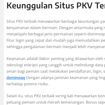
Keunggulan Situs PKV Te
Situs PKV terbaik menawarkan berbagai keuntungan yan
kenyamanan dalam bermain. Dengan antarmuka yang 
menjelajahi berbagai jenis permainan seperti dominoqq
Fitur login yang cepat dan mudah juga memudahkan pe
sehingga pengalaman bermain menjadi lebih menyenang
Keamanan adalah faktor penting yang ditawarkan oleh sit
teknologi enkripsi yang canggih untuk melindungi data 
aman bagi pemain saat melakukan pendaftaran, login, 
dominoqq
Dengan adanya jaminan keamanan yang tingg
terhadap potensi risiko.
Selain itu, situs PKV terbaik sering kali menawarkan 
peluang pemain untuk meraih kemenangan. Bonus seper