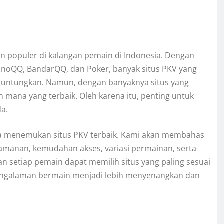
n populer di kalangan pemain di Indonesia. Dengan
inoQQ, BandarQQ, dan Poker, banyak situs PKV yang
untungkan. Namun, dengan banyaknya situs yang
n mana yang terbaik. Oleh karena itu, penting untuk
da.
ia menemukan situs PKV terbaik. Kami akan membahas
eamanan, kemudahan akses, variasi permainan, serta
an setiap pemain dapat memilih situs yang paling sesuai
engalaman bermain menjadi lebih menyenangkan dan