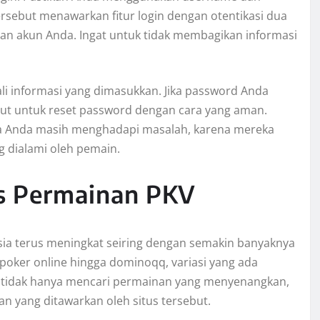
tersebut menawarkan fitur login dengan otentikasi dua
nan akun Anda. Ingat untuk tidak membagikan informasi
ali informasi yang dimasukkan. Jika password Anda
ebut untuk reset password dengan cara yang aman.
ka Anda masih menghadapi masalah, karena mereka
 dialami oleh pemain.
as Permainan PKV
sia terus meningkat seiring dengan semakin banyaknya
poker online hingga dominoqq, variasi yang ada
 tidak hanya mencari permainan yang menyenangkan,
 yang ditawarkan oleh situs tersebut.