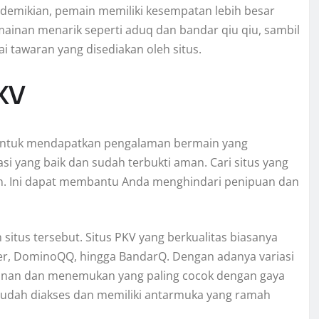
demikian, pemain memiliki kesempatan lebih besar
ainan menarik seperti aduq dan bandar qiu qiu, sambil
 tawaran yang disediakan oleh situs.
PKV
a untuk mendapatkan pengalaman bermain yang
asi yang baik dan sudah terbukti aman. Cari situs yang
lain. Ini dapat membantu Anda menghindari penipuan dan
 situs tersebut. Situs PKV yang berkualitas biasanya
er, DominoQQ, hingga BandarQ. Dengan adanya variasi
inan dan menemukan yang paling cocok dengan gaya
t mudah diakses dan memiliki antarmuka yang ramah