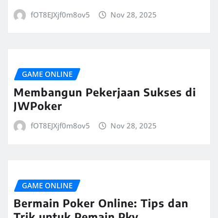
fOT8EJXjf0m8ov5
Nov 28, 2025
GAME ONLINE
Membangun Pekerjaan Sukses di
JWPoker
fOT8EJXjf0m8ov5
Nov 28, 2025
GAME ONLINE
Bermain Poker Online: Tips dan
Trik untuk Pemain Pkv