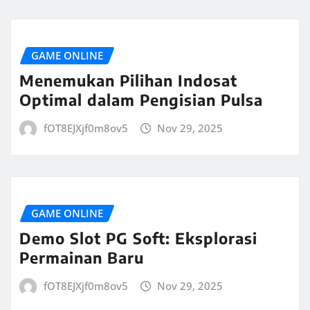
GAME ONLINE
Menemukan Pilihan Indosat
Optimal dalam Pengisian Pulsa
fOT8EJXjf0m8ov5
Nov 29, 2025
GAME ONLINE
Demo Slot PG Soft: Eksplorasi
Permainan Baru
fOT8EJXjf0m8ov5
Nov 29, 2025