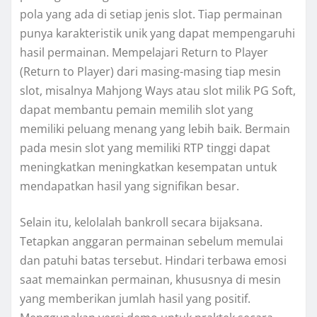
pola yang ada di setiap jenis slot. Tiap permainan
punya karakteristik unik yang dapat mempengaruhi
hasil permainan. Mempelajari Return to Player
(Return to Player) dari masing-masing tiap mesin
slot, misalnya Mahjong Ways atau slot milik PG Soft,
dapat membantu pemain memilih slot yang
memiliki peluang menang yang lebih baik. Bermain
pada mesin slot yang memiliki RTP tinggi dapat
meningkatkan meningkatkan kesempatan untuk
mendapatkan hasil yang signifikan besar.
Selain itu, kelolalah bankroll secara bijaksana.
Tetapkan anggaran permainan sebelum memulai
dan patuhi batas tersebut. Hindari terbawa emosi
saat memainkan permainan, khususnya di mesin
yang memberikan jumlah hasil yang positif.