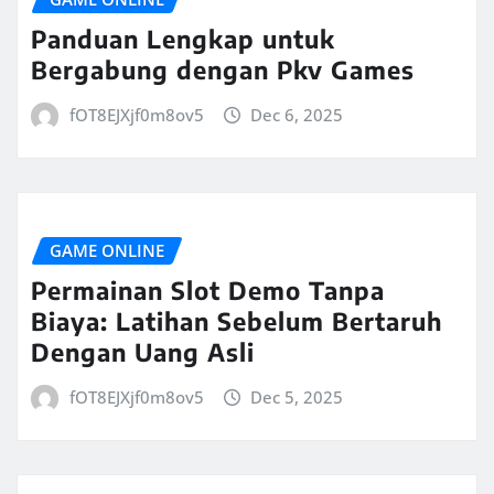
Panduan Lengkap untuk
Bergabung dengan Pkv Games
fOT8EJXjf0m8ov5
Dec 6, 2025
GAME ONLINE
Permainan Slot Demo Tanpa
Biaya: Latihan Sebelum Bertaruh
Dengan Uang Asli
fOT8EJXjf0m8ov5
Dec 5, 2025