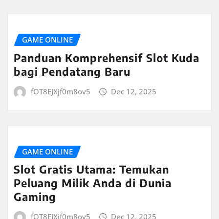
GAME ONLINE
Panduan Komprehensif Slot Kuda
bagi Pendatang Baru
fOT8EJXjf0m8ov5
Dec 12, 2025
GAME ONLINE
Slot Gratis Utama: Temukan
Peluang Milik Anda di Dunia
Gaming
fOT8EJXjf0m8ov5
Dec 12, 2025