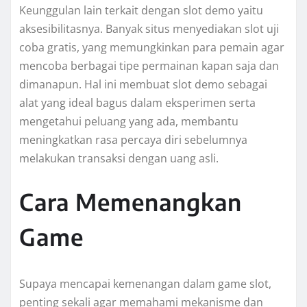
Keunggulan lain terkait dengan slot demo yaitu
aksesibilitasnya. Banyak situs menyediakan slot uji
coba gratis, yang memungkinkan para pemain agar
mencoba berbagai tipe permainan kapan saja dan
dimanapun. Hal ini membuat slot demo sebagai
alat yang ideal bagus dalam eksperimen serta
mengetahui peluang yang ada, membantu
meningkatkan rasa percaya diri sebelumnya
melakukan transaksi dengan uang asli.
Cara Memenangkan
Game
Supaya mencapai kemenangan dalam game slot,
penting sekali agar memahami mekanisme dan