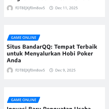
fOT8EJXjf0m8ov5
Dec 11, 2025
GAME ONLINE
Situs BandarQQ: Tempat Terbaik
untuk Menyalurkan Hobi Poker
Anda
fOT8EJXjf0m8ov5
Dec 9, 2025
GAME ONLINE
Inovasi Baru Penguatan Usaha