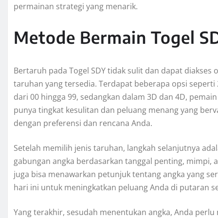
permainan strategi yang menarik.
Metode Bermain Togel S
Bertaruh pada Togel SDY tidak sulit dan dapat diakses 
taruhan yang tersedia. Terdapat beberapa opsi seperti
dari 00 hingga 99, sedangkan dalam 3D dan 4D, pemain 
punya tingkat kesulitan dan peluang menang yang berv
dengan preferensi dan rencana Anda.
Setelah memilih jenis taruhan, langkah selanjutnya ad
gabungan angka berdasarkan tanggal penting, mimpi, a
juga bisa menawarkan petunjuk tentang angka yang ser
hari ini untuk meningkatkan peluang Anda di putaran se
Yang terakhir, sesudah menentukan angka, Anda perlu