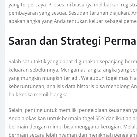
yang terpercaya. Proses ini biasanya melibatkan regis
pembayaran yang sesuai. Sesudah taruhan diajukan, A
apakah angka yang Anda tentukan keluar sebagai peme
Saran dan Strategi Perma
Salah satu taktik yang dapat digunakan sepanjang be
keluaran sebelumnya. Mengamati angka-angka yang se
yang mungkin mungkin terjadi. Walaupun togel masih 
keberuntungan, analisis data historis bisa menolong A
baik ketika memilih angka.
Selain, penting untuk memiliki pengelolaan keuangan 
Anda alokasikan untuk bermain togel SDY dan ikutlah a
bermain dengan mimpi bisa mengganti kerugian. Melal
bermain secara lebih nyaman dan menikmati pengalama