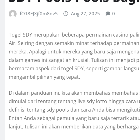
fOT8EJXjf0m8ov5
Aug 27, 2025
0
Togel SDY merupakan beberapa permainan casino paling
Air. Seiring dengan semakin minat terhadap permainan 
mereka. Apalagi untuk mereka yang baru saja mengenal
dalam games ini sangatlah krusial. Tulisan ini menj
bermacam aspek dari togel SDY, seperti gambar langsun
mengambil pilihan yang tepat.
Di dalam panduan ini, kita akan membahas membahas 
dimulai dari tentang tentang live sdy lotto hingga cara
definisi tentang sdy pools dan cara Anda bisa mengikuti
Entah Anda sebagai pemula yang baru saja tertarik at
lanjut, tulisan ini akan memberikan data yang berha