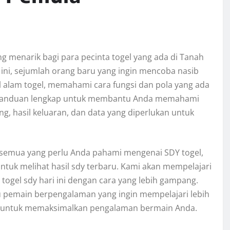
 menarik bagi para pecinta togel yang ada di Tanah
ini, sejumlah orang baru yang ingin mencoba nasib
 alam togel, memahami cara fungsi dan pola yang ada
adi panduan lengkap untuk membantu Anda memahami
g, hasil keluaran, dan data yang diperlukan untuk
semua yang perlu Anda pahami mengenai SDY togel,
 untuk melihat hasil sdy terbaru. Kami akan mempelajari
 togel sdy hari ini dengan cara yang lebih gampang.
au pemain berpengalaman yang ingin mempelajari lebih
rga untuk memaksimalkan pengalaman bermain Anda.