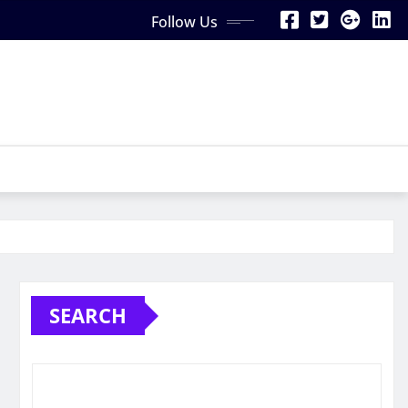
Follow Us
SEARCH