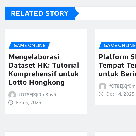
RELATED STORY
GAME ONLINE
GAME ONLINE
Mengelaborasi
Platform S
Dataset HK: Tutorial
Tempat Te
Komprehensif untuk
untuk Beri
Lotto Hongkong
fOT8EJXjf0
Dec 14, 2025
fOT8EJXjf0m8ov5
Feb 5, 2026