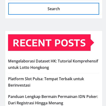
Search
RECENT POSTS
Mengelaborasi Dataset HK: Tutorial Komprehensif
untuk Lotto Hongkong
Platform Slot Pulsa: Tempat Terbaik untuk
Berinvestasi
Panduan Lengkap Bermain Permainan IDN Poker:
Dari Registrasi Hingga Menang