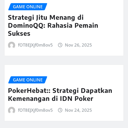
GAME ONLINE
Strategi Jitu Menang di
DominoQQ: Rahasia Pemain
Sukses
fOT8EJXjf0m8ov5
Nov 26, 2025
GAME ONLINE
PokerHebat:: Strategi Dapatkan
Kemenangan di IDN Poker
fOT8EJXjf0m8ov5
Nov 24, 2025