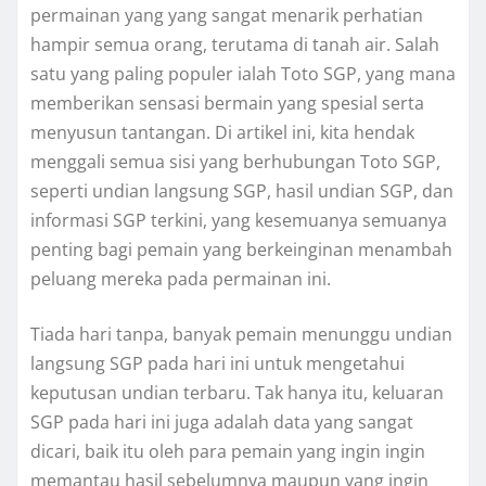
permainan yang yang sangat menarik perhatian
hampir semua orang, terutama di tanah air. Salah
satu yang paling populer ialah Toto SGP, yang mana
memberikan sensasi bermain yang spesial serta
menyusun tantangan. Di artikel ini, kita hendak
menggali semua sisi yang berhubungan Toto SGP,
seperti undian langsung SGP, hasil undian SGP, dan
informasi SGP terkini, yang kesemuanya semuanya
penting bagi pemain yang berkeinginan menambah
peluang mereka pada permainan ini.
Tiada hari tanpa, banyak pemain menunggu undian
langsung SGP pada hari ini untuk mengetahui
keputusan undian terbaru. Tak hanya itu, keluaran
SGP pada hari ini juga adalah data yang sangat
dicari, baik itu oleh para pemain yang ingin ingin
memantau hasil sebelumnya maupun yang ingin