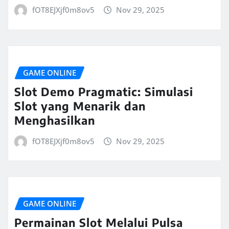
fOT8EJXjf0m8ov5
Nov 29, 2025
GAME ONLINE
Slot Demo Pragmatic: Simulasi
Slot yang Menarik dan
Menghasilkan
fOT8EJXjf0m8ov5
Nov 29, 2025
GAME ONLINE
Permainan Slot Melalui Pulsa