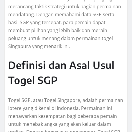
merancang taktik strategi untuk bagian permainan
mendatang. Dengan memahami data SGP serta
hasil SGP yang tercepat, para pemain dapat
membuat pilihan yang lebih baik dan meraih
peluang untuk menang dalam permainan togel
Singapura yang menarik ini.
Definisi dan Asal Usul
Togel SGP
Togel SGP, atau Togel Singapore, adalah permainan
lotere yang dikenal di Indonesia. Permainan ini
menawarkan kesempatan bagi beberapa pemain
untuk menebak angka yang akan keluar dalam
undian. Dengan banyaknya penggemar, Togel SGP