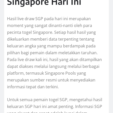
Singapore Hari Ini
Hasil live draw SGP pada hari ini merupakan
moment yang sangat dinanti-nanti oleh para
pecinta togel Singapore. Setiap hasil hasil yang
dikeluarkan memberi data terpenting tentang
keluaran angka yang mampu berdampak pada
pilihan bagi pemain dalam meletakkan taruhan.
Pada live draw kali ini, hasil yang akan ditampilkan
dapat diakses melalui langsung melalui berbagai
platform, termasuk Singapore Pools yang
merupakan sumber resmi untuk menyediakan
informasi tepat dan terkini.
Untuk semua pemain togel SGP, mengetahui hasil
keluaran SGP hari ini amat penting. Informasi SGP