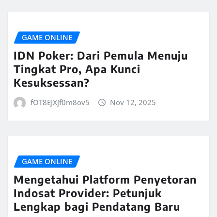
GAME ONLINE
IDN Poker: Dari Pemula Menuju
Tingkat Pro, Apa Kunci
Kesuksessan?
fOT8EJXjf0m8ov5
Nov 12, 2025
GAME ONLINE
Mengetahui Platform Penyetoran
Indosat Provider: Petunjuk
Lengkap bagi Pendatang Baru