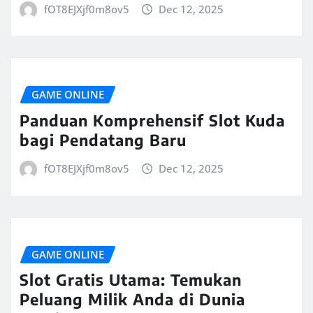
fOT8EJXjf0m8ov5
Dec 12, 2025
GAME ONLINE
Panduan Komprehensif Slot Kuda
bagi Pendatang Baru
fOT8EJXjf0m8ov5
Dec 12, 2025
GAME ONLINE
Slot Gratis Utama: Temukan
Peluang Milik Anda di Dunia