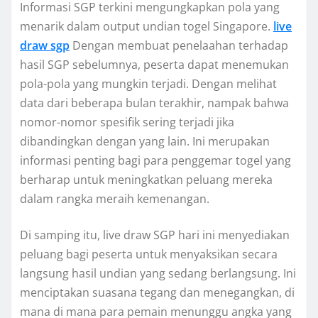
Informasi SGP terkini mengungkapkan pola yang
menarik dalam output undian togel Singapore.
live
draw sgp
Dengan membuat penelaahan terhadap
hasil SGP sebelumnya, peserta dapat menemukan
pola-pola yang mungkin terjadi. Dengan melihat
data dari beberapa bulan terakhir, nampak bahwa
nomor-nomor spesifik sering terjadi jika
dibandingkan dengan yang lain. Ini merupakan
informasi penting bagi para penggemar togel yang
berharap untuk meningkatkan peluang mereka
dalam rangka meraih kemenangan.
Di samping itu, live draw SGP hari ini menyediakan
peluang bagi peserta untuk menyaksikan secara
langsung hasil undian yang sedang berlangsung. Ini
menciptakan suasana tegang dan menegangkan, di
mana di mana para pemain menunggu angka yang