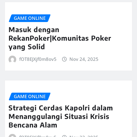
GAME ONLINE
Masuk dengan
RekanPoker|Komunitas Poker
yang Solid
fOT8EJXjf0m8ov5
Nov 24, 2025
GAME ONLINE
Strategi Cerdas Kapolri dalam
Menanggulangi Situasi Krisis
Bencana Alam