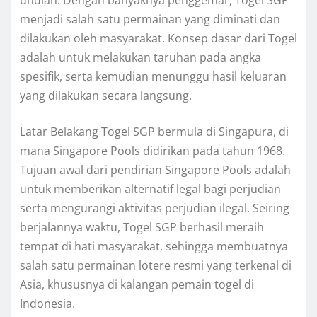
menjadi salah satu permainan yang diminati dan
dilakukan oleh masyarakat. Konsep dasar dari Togel
adalah untuk melakukan taruhan pada angka
spesifik, serta kemudian menunggu hasil keluaran
yang dilakukan secara langsung.
Latar Belakang Togel SGP bermula di Singapura, di
mana Singapore Pools didirikan pada tahun 1968.
Tujuan awal dari pendirian Singapore Pools adalah
untuk memberikan alternatif legal bagi perjudian
serta mengurangi aktivitas perjudian ilegal. Seiring
berjalannya waktu, Togel SGP berhasil meraih
tempat di hati masyarakat, sehingga membuatnya
salah satu permainan lotere resmi yang terkenal di
Asia, khususnya di kalangan pemain togel di
Indonesia.