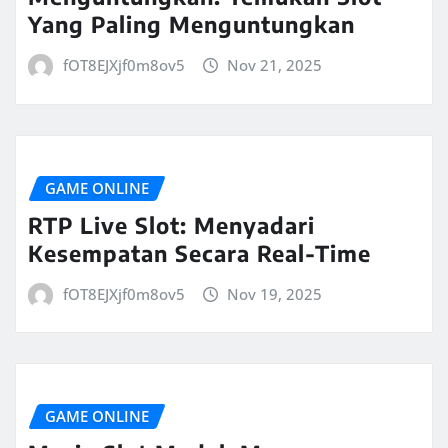
Yang Paling Menguntungkan
fOT8EJXjf0m8ov5
Nov 21, 2025
GAME ONLINE
RTP Live Slot: Menyadari
Kesempatan Secara Real-Time
fOT8EJXjf0m8ov5
Nov 19, 2025
GAME ONLINE