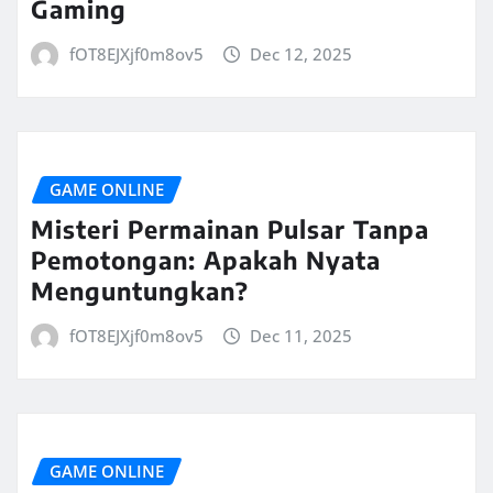
Gaming
fOT8EJXjf0m8ov5
Dec 12, 2025
GAME ONLINE
Misteri Permainan Pulsar Tanpa
Pemotongan: Apakah Nyata
Menguntungkan?
fOT8EJXjf0m8ov5
Dec 11, 2025
GAME ONLINE