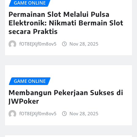
GAME ONLINE
Permainan Slot Melalui Pulsa
Elektronik: Nikmati Bermain Slot
secara Praktis
fOT8EJXjf0m8ov5
Nov 28, 2025
GAME ONLINE
Membangun Pekerjaan Sukses di
JWPoker
fOT8EJXjf0m8ov5
Nov 28, 2025