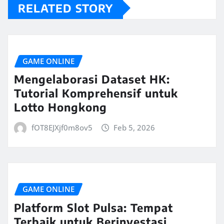
RELATED STORY
GAME ONLINE
Mengelaborasi Dataset HK:
Tutorial Komprehensif untuk
Lotto Hongkong
fOT8EJXjf0m8ov5
Feb 5, 2026
GAME ONLINE
Platform Slot Pulsa: Tempat
Terbaik untuk Berinvestasi