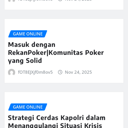
GAME ONLINE
Masuk dengan
RekanPoker|Komunitas Poker
yang Solid
fOT8EJXjf0m8ov5
Nov 24, 2025
GAME ONLINE
Strategi Cerdas Kapolri dalam
Menanggulangi Situasi Krisis