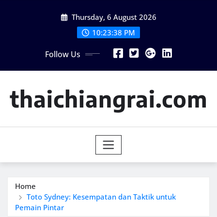
Skip
Thursday, 6 August 2026
to
content
10:23:39 PM
Follow Us
thaichiangrai.com
Home
Toto Sydney: Kesempatan dan Taktik untuk
Pemain Pintar