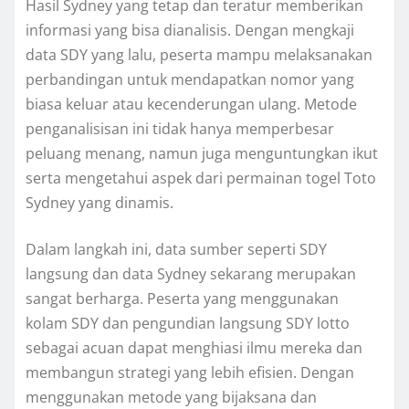
Hasil Sydney yang tetap dan teratur memberikan
informasi yang bisa dianalisis. Dengan mengkaji
data SDY yang lalu, peserta mampu melaksanakan
perbandingan untuk mendapatkan nomor yang
biasa keluar atau kecenderungan ulang. Metode
penganalisisan ini tidak hanya memperbesar
peluang menang, namun juga menguntungkan ikut
serta mengetahui aspek dari permainan togel Toto
Sydney yang dinamis.
Dalam langkah ini, data sumber seperti SDY
langsung dan data Sydney sekarang merupakan
sangat berharga. Peserta yang menggunakan
kolam SDY dan pengundian langsung SDY lotto
sebagai acuan dapat menghiasi ilmu mereka dan
membangun strategi yang lebih efisien. Dengan
menggunakan metode yang bijaksana dan