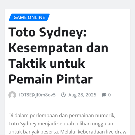
GAME ONLINE
Toto Sydney:
Kesempatan dan
Taktik untuk
Pemain Pintar
fOT8EJXjf0m8ov5
Aug 28, 2025
0
Di dalam perlombaan dan permainan numerik,
Toto Sydney menjadi sebuah pilihan unggulan
untuk banyak peserta. Melalui keberadaan live draw