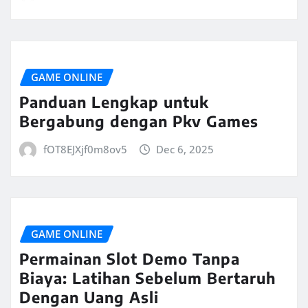
GAME ONLINE
Panduan Lengkap untuk
Bergabung dengan Pkv Games
fOT8EJXjf0m8ov5
Dec 6, 2025
GAME ONLINE
Permainan Slot Demo Tanpa
Biaya: Latihan Sebelum Bertaruh
Dengan Uang Asli