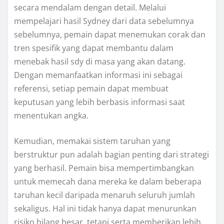
secara mendalam dengan detail. Melalui
mempelajari hasil Sydney dari data sebelumnya
sebelumnya, pemain dapat menemukan corak dan
tren spesifik yang dapat membantu dalam
menebak hasil sdy di masa yang akan datang.
Dengan memanfaatkan informasi ini sebagai
referensi, setiap pemain dapat membuat
keputusan yang lebih berbasis informasi saat
menentukan angka.
Kemudian, memakai sistem taruhan yang
berstruktur pun adalah bagian penting dari strategi
yang berhasil. Pemain bisa mempertimbangkan
untuk memecah dana mereka ke dalam beberapa
taruhan kecil daripada menaruh seluruh jumlah
sekaligus. Hal ini tidak hanya dapat menurunkan
risiko hilang besar, tetapi serta memberikan lebih