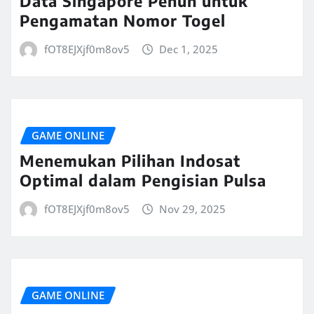
Data Singapore Penuh untuk
Pengamatan Nomor Togel
fOT8EJXjf0m8ov5
Dec 1, 2025
GAME ONLINE
Menemukan Pilihan Indosat
Optimal dalam Pengisian Pulsa
fOT8EJXjf0m8ov5
Nov 29, 2025
GAME ONLINE