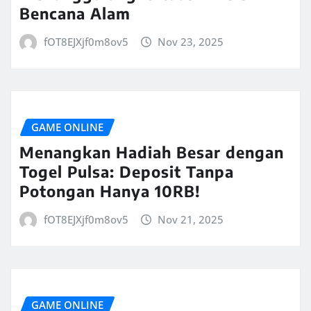
Bencana Alam
fOT8EJXjf0m8ov5
Nov 23, 2025
GAME ONLINE
Menangkan Hadiah Besar dengan
Togel Pulsa: Deposit Tanpa
Potongan Hanya 10RB!
fOT8EJXjf0m8ov5
Nov 21, 2025
GAME ONLINE