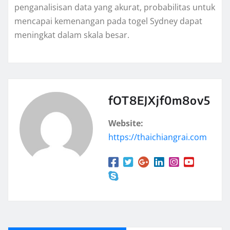
penganalisisan data yang akurat, probabilitas untuk
mencapai kemenangan pada togel Sydney dapat
meningkat dalam skala besar.
fOT8EJXjf0m8ov5
Website:
https://thaichiangrai.com