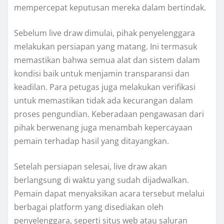
mempercepat keputusan mereka dalam bertindak.
Sebelum live draw dimulai, pihak penyelenggara
melakukan persiapan yang matang. Ini termasuk
memastikan bahwa semua alat dan sistem dalam
kondisi baik untuk menjamin transparansi dan
keadilan. Para petugas juga melakukan verifikasi
untuk memastikan tidak ada kecurangan dalam
proses pengundian. Keberadaan pengawasan dari
pihak berwenang juga menambah kepercayaan
pemain terhadap hasil yang ditayangkan.
Setelah persiapan selesai, live draw akan
berlangsung di waktu yang sudah dijadwalkan.
Pemain dapat menyaksikan acara tersebut melalui
berbagai platform yang disediakan oleh
penyelenggara, seperti situs web atau saluran