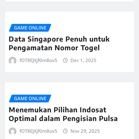
GAME ONLINE
Data Singapore Penuh untuk
Pengamatan Nomor Togel
fOT8EJXjf0m8ov5
Dec 1, 2025
GAME ONLINE
Menemukan Pilihan Indosat
Optimal dalam Pengisian Pulsa
fOT8EJXjf0m8ov5
Nov 29, 2025