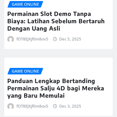
GAME ONLINE
Permainan Slot Demo Tanpa
Biaya: Latihan Sebelum Bertaruh
Dengan Uang Asli
fOT8EJXjf0m8ov5
Dec 5, 2025
GAME ONLINE
Panduan Lengkap Bertanding
Permainan Salju 4D bagi Mereka
yang Baru Memulai
fOT8EJXjf0m8ov5
Dec 3, 2025