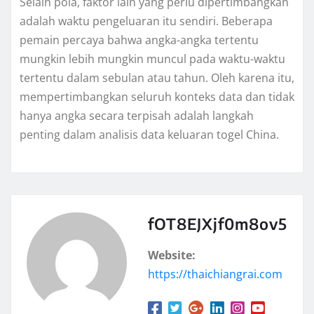
Selain pola, faktor lain yang perlu dipertimbangkan
adalah waktu pengeluaran itu sendiri. Beberapa
pemain percaya bahwa angka-angka tertentu
mungkin lebih mungkin muncul pada waktu-waktu
tertentu dalam sebulan atau tahun. Oleh karena itu,
mempertimbangkan seluruh konteks data dan tidak
hanya angka secara terpisah adalah langkah
penting dalam analisis data keluaran togel China.
fOT8EJXjf0m8ov5
Website:
https://thaichiangrai.com