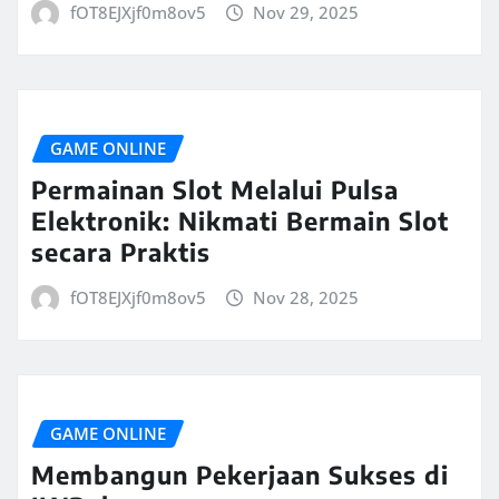
fOT8EJXjf0m8ov5
Nov 29, 2025
GAME ONLINE
Permainan Slot Melalui Pulsa
Elektronik: Nikmati Bermain Slot
secara Praktis
fOT8EJXjf0m8ov5
Nov 28, 2025
GAME ONLINE
Membangun Pekerjaan Sukses di