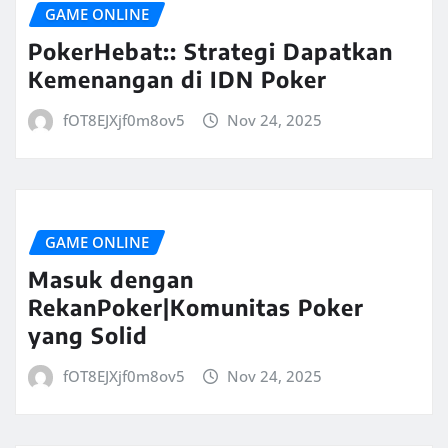
GAME ONLINE
PokerHebat:: Strategi Dapatkan
Kemenangan di IDN Poker
fOT8EJXjf0m8ov5
Nov 24, 2025
GAME ONLINE
Masuk dengan
RekanPoker|Komunitas Poker
yang Solid
fOT8EJXjf0m8ov5
Nov 24, 2025