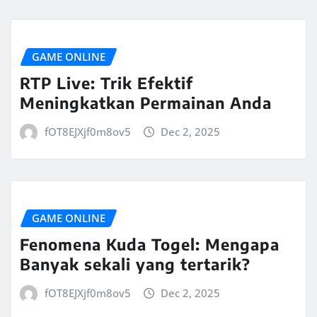
GAME ONLINE
RTP Live: Trik Efektif
Meningkatkan Permainan Anda
fOT8EJXjf0m8ov5
Dec 2, 2025
GAME ONLINE
Fenomena Kuda Togel: Mengapa
Banyak sekali yang tertarik?
fOT8EJXjf0m8ov5
Dec 2, 2025