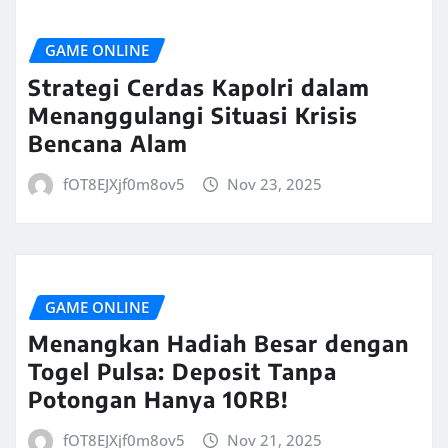
GAME ONLINE
Strategi Cerdas Kapolri dalam
Menanggulangi Situasi Krisis
Bencana Alam
fOT8EJXjf0m8ov5
Nov 23, 2025
GAME ONLINE
Menangkan Hadiah Besar dengan
Togel Pulsa: Deposit Tanpa
Potongan Hanya 10RB!
fOT8EJXjf0m8ov5
Nov 21, 2025