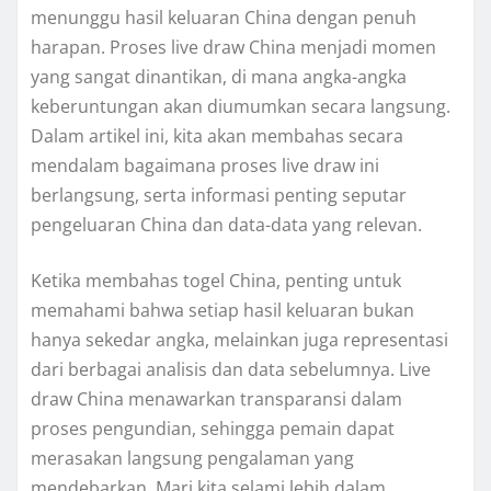
menunggu hasil keluaran China dengan penuh
harapan. Proses live draw China menjadi momen
yang sangat dinantikan, di mana angka-angka
keberuntungan akan diumumkan secara langsung.
Dalam artikel ini, kita akan membahas secara
mendalam bagaimana proses live draw ini
berlangsung, serta informasi penting seputar
pengeluaran China dan data-data yang relevan.
Ketika membahas togel China, penting untuk
memahami bahwa setiap hasil keluaran bukan
hanya sekedar angka, melainkan juga representasi
dari berbagai analisis dan data sebelumnya. Live
draw China menawarkan transparansi dalam
proses pengundian, sehingga pemain dapat
merasakan langsung pengalaman yang
mendebarkan. Mari kita selami lebih dalam