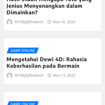
Jenius Menyenangkan dalam
Dimainkan?
fOT8EJXjf0m8ov5
Nov 16, 2025
GAME ONLINE
Mengetahui Dewi 4D: Rahasia
Keberhasilan pada Bermain
fOT8EJXjf0m8ov5
Nov 13, 2025
GAME ONLINE