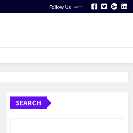
Follow Us
SEARCH