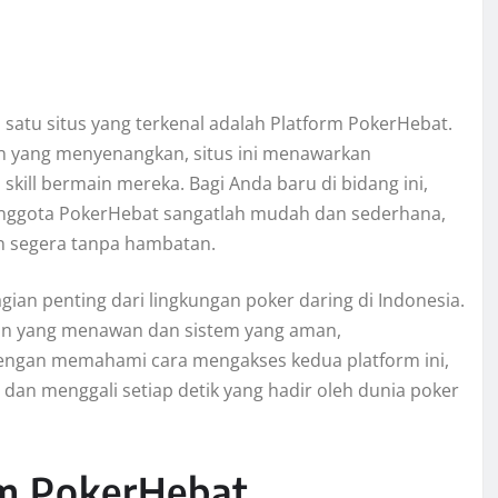
satu situs yang terkenal adalah Platform PokerHebat.
in yang menyenangkan, situs ini menawarkan
ill bermain mereka. Bagi Anda baru di bidang ini,
 anggota PokerHebat sangatlah mudah dan sederhana,
n segera tanpa hambatan.
gian penting dari lingkungan poker daring di Indonesia.
inan yang menawan dan sistem yang aman,
 Dengan memahami cara mengakses kedua platform ini,
n menggali setiap detik yang hadir oleh dunia poker
rm PokerHebat