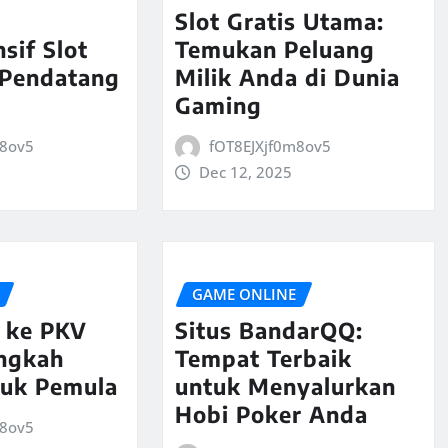
Slot Gratis Utama:
sif Slot
Temukan Peluang
 Pendatang
Milik Anda di Dunia
Gaming
m8ov5
fOT8EJXjf0m8ov5
Dec 12, 2025
GAME ONLINE
n ke PKV
Situs BandarQQ:
ngkah
Tempat Terbaik
uk Pemula
untuk Menyalurkan
Hobi Poker Anda
m8ov5