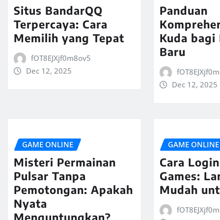
Situs BandarQQ
Panduan
Terpercaya: Cara
Komprehen
Memilih yang Tepat
Kuda bagi
Baru
fOT8EJXjf0m8ov5
Dec 12, 2025
fOT8EJXjf0
Dec 12, 2025
GAME ONLINE
GAME ONLINE
Misteri Permainan
Cara Logi
Pulsar Tanpa
Games: La
Pemotongan: Apakah
Mudah unt
Nyata
fOT8EJXjf0
Menguntungkan?