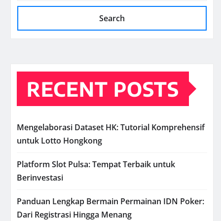
Search
RECENT POSTS
Mengelaborasi Dataset HK: Tutorial Komprehensif
untuk Lotto Hongkong
Platform Slot Pulsa: Tempat Terbaik untuk
Berinvestasi
Panduan Lengkap Bermain Permainan IDN Poker:
Dari Registrasi Hingga Menang