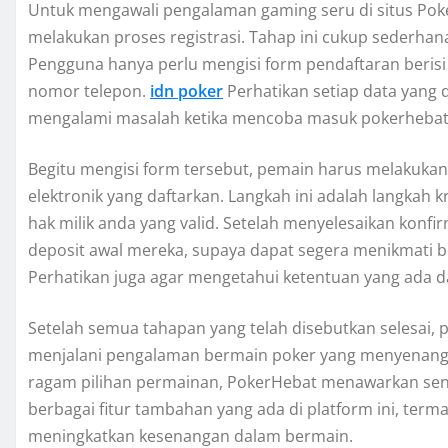
Untuk mengawali pengalaman gaming seru di situs Poke
melakukan proses registrasi. Tahap ini cukup sederhana
Pengguna hanya perlu mengisi form pendaftaran berisi 
nomor telepon.
idn poker
Perhatikan setiap data yang 
mengalami masalah ketika mencoba masuk pokerhebat 
Begitu mengisi form tersebut, pemain harus melakukan k
elektronik yang daftarkan. Langkah ini adalah langkah
hak milik anda yang valid. Setelah menyelesaikan kon
deposit awal mereka, supaya dapat segera menikmati be
Perhatikan juga agar mengetahui ketentuan yang ada dal
Setelah semua tahapan yang telah disebutkan selesai,
menjalani pengalaman bermain poker yang menyenang
ragam pilihan permainan, PokerHebat menawarkan sens
berbagai fitur tambahan yang ada di platform ini, te
meningkatkan kesenangan dalam bermain.