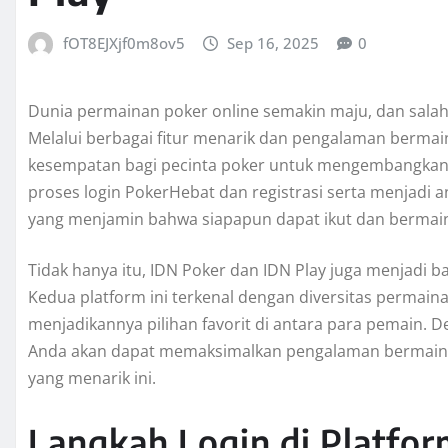
fOT8EJXjf0m8ov5
Sep 16, 2025
0
Dunia permainan poker online semakin maju, dan salah 
Melalui berbagai fitur menarik dan pengalaman berma
kesempatan bagi pecinta poker untuk mengembangkan sk
proses login PokerHebat dan registrasi serta menjadi
yang menjamin bahwa siapapun dapat ikut dan bermai
Tidak hanya itu, IDN Poker dan IDN Play juga menjadi ba
Kedua platform ini terkenal dengan diversitas perma
menjadikannya pilihan favorit di antara para pemain.
Anda akan dapat memaksimalkan pengalaman bermain da
yang menarik ini.
Langkah Login di Platfo