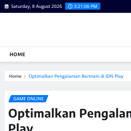
Skip
Saturday, 8 August 2026
3:21:07 PM
to
content
HOME
Home
Optimalkan Pengalaman Bermain di IDN Play
GAME ONLINE
Optimalkan Pengala
Play