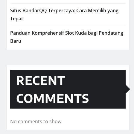
Situs BandarQQ Terpercaya: Cara Memilih yang
Tepat
Panduan Komprehensif Slot Kuda bagi Pendatang
Baru
RECENT
COMMENTS
No comments to show.