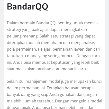
BandarQQ
Dalam bermain BandarQQ, penting untuk memiliki
strategi yang baik agar dapat meningkatkan
peluang menang. Salah satu strategi yang dapat
diterapkan adalah memahami dan menganalisis
pola permainan. Pelajari permainan lawan dan cari
tahu kartu mana yang sering muncul. Dengan cara
ini, Anda bisa membuat keputusan yang lebih baik
saat melakukan taruhan atau menarik kartu.
Selain itu, manajemen modal juga merupakan kunci
dalam permainan ini. Tetapkan batasan berapa
banyak uang yang siap Anda gunakan dan jangan
melebihi jumlah tersebut. Dengan mengelola modal
dengan bijak, Anda bisa bermain lebih lama dan