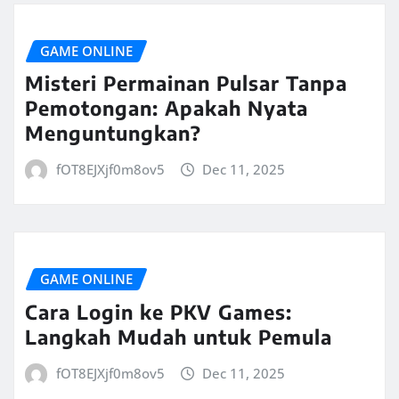
GAME ONLINE
Misteri Permainan Pulsar Tanpa
Pemotongan: Apakah Nyata
Menguntungkan?
fOT8EJXjf0m8ov5
Dec 11, 2025
GAME ONLINE
Cara Login ke PKV Games:
Langkah Mudah untuk Pemula
fOT8EJXjf0m8ov5
Dec 11, 2025