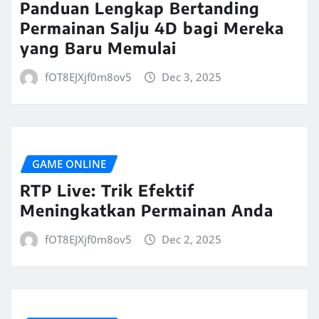
Panduan Lengkap Bertanding
Permainan Salju 4D bagi Mereka
yang Baru Memulai
fOT8EJXjf0m8ov5
Dec 3, 2025
GAME ONLINE
RTP Live: Trik Efektif
Meningkatkan Permainan Anda
fOT8EJXjf0m8ov5
Dec 2, 2025