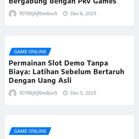
Bergabung dengan Pkv Games
fOT8EJXjf0m8ov5
Dec 6, 2025
GAME ONLINE
Permainan Slot Demo Tanpa
Biaya: Latihan Sebelum Bertaruh
Dengan Uang Asli
fOT8EJXjf0m8ov5
Dec 5, 2025
GAME ONLINE