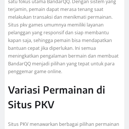
satu fokus utama BandarQQ. Dengan sistem yang
terjamin, pemain dapat merasa tenang saat
melakukan transaksi dan menikmati permainan.
Situs pkv games umumnya memiliki layanan
pelanggan yang responsif dan siap membantu
kapan saja, sehingga pemain bisa mendapatkan
bantuan cepat jika diperlukan. Ini semua
meningkatkan pengalaman bermain dan membuat
BandarQQ menjadi pilihan yang tepat untuk para
penggemar game online.
Variasi Permainan di
Situs PKV
Situs PKV menawarkan berbagai pilihan permainan