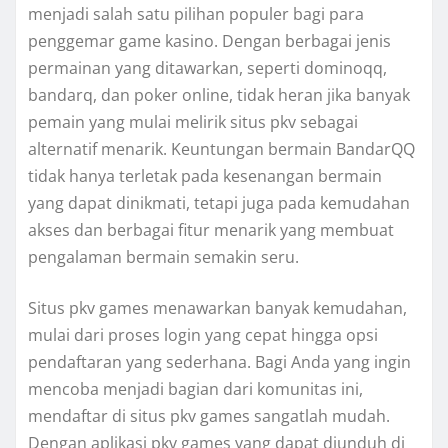
menjadi salah satu pilihan populer bagi para
penggemar game kasino. Dengan berbagai jenis
permainan yang ditawarkan, seperti dominoqq,
bandarq, dan poker online, tidak heran jika banyak
pemain yang mulai melirik situs pkv sebagai
alternatif menarik. Keuntungan bermain BandarQQ
tidak hanya terletak pada kesenangan bermain
yang dapat dinikmati, tetapi juga pada kemudahan
akses dan berbagai fitur menarik yang membuat
pengalaman bermain semakin seru.
Situs pkv games menawarkan banyak kemudahan,
mulai dari proses login yang cepat hingga opsi
pendaftaran yang sederhana. Bagi Anda yang ingin
mencoba menjadi bagian dari komunitas ini,
mendaftar di situs pkv games sangatlah mudah.
Dengan aplikasi pkv games yang dapat diunduh di