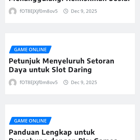
fOT8EJXjf0m8ov5
Dec 9, 2025
GAME ONLINE
Petunjuk Menyeluruh Setoran
Daya untuk Slot Daring
fOT8EJXjf0m8ov5
Dec 9, 2025
GAME ONLINE
Panduan Lengkap untuk