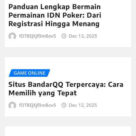
Panduan Lengkap Bermain
Permainan IDN Poker: Dari
Registrasi Hingga Menang
fOT8EJXjf0m8ov5
Dec 13, 2025
GAME ONLINE
Situs BandarQQ Terpercaya: Cara
Memilih yang Tepat
fOT8EJXjf0m8ov5
Dec 12, 2025