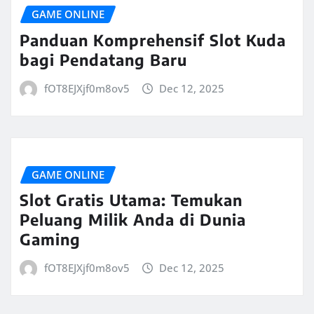
GAME ONLINE
Panduan Komprehensif Slot Kuda
bagi Pendatang Baru
fOT8EJXjf0m8ov5
Dec 12, 2025
GAME ONLINE
Slot Gratis Utama: Temukan
Peluang Milik Anda di Dunia
Gaming
fOT8EJXjf0m8ov5
Dec 12, 2025