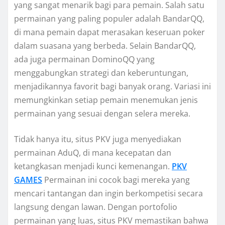
yang sangat menarik bagi para pemain. Salah satu
permainan yang paling populer adalah BandarQQ,
di mana pemain dapat merasakan keseruan poker
dalam suasana yang berbeda. Selain BandarQQ,
ada juga permainan DominoQQ yang
menggabungkan strategi dan keberuntungan,
menjadikannya favorit bagi banyak orang. Variasi ini
memungkinkan setiap pemain menemukan jenis
permainan yang sesuai dengan selera mereka.
Tidak hanya itu, situs PKV juga menyediakan
permainan AduQ, di mana kecepatan dan
ketangkasan menjadi kunci kemenangan.
PKV
GAMES
Permainan ini cocok bagi mereka yang
mencari tantangan dan ingin berkompetisi secara
langsung dengan lawan. Dengan portofolio
permainan yang luas, situs PKV memastikan bahwa