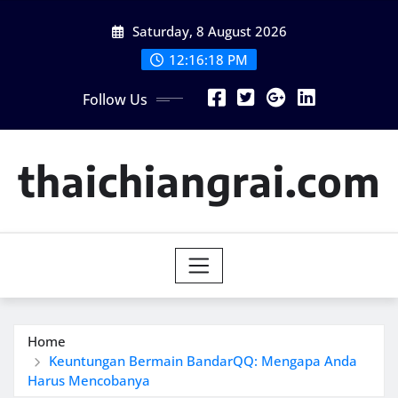
Skip
Saturday, 8 August 2026
to
content
12:16:19 PM
Follow Us
thaichiangrai.com
Home
Keuntungan Bermain BandarQQ: Mengapa Anda
Harus Mencobanya