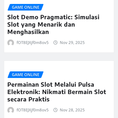
GAME ONLINE
Slot Demo Pragmatic: Simulasi
Slot yang Menarik dan
Menghasilkan
fOT8EJXjf0m8ov5
Nov 29, 2025
GAME ONLINE
Permainan Slot Melalui Pulsa
Elektronik: Nikmati Bermain Slot
secara Praktis
fOT8EJXjf0m8ov5
Nov 28, 2025